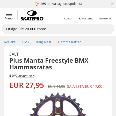
×
365 päeva tagastuspoliitika
4.8 paljaks 5
Menu
Konto
Salvestatud
Ostukorvi
Avaleht
BMX
Käigukast
Hammasrattad
SALT
Plus Manta Freestyle BMX
Hammasratas
5,0
//
7 arvustused
EUR 27,95
EUR 44,95
SALVESTA
EUR 17,00