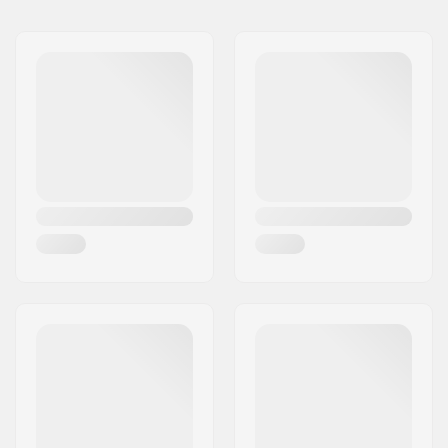
Nimi:
We Make Things GmbH
Kaal:
59g
Aadress:
RICHARD-BYRD-STR. 12
Sprocket guard:
No
Postiindeks:
50829
Linn:
Köln
Riik:
Saksamaa