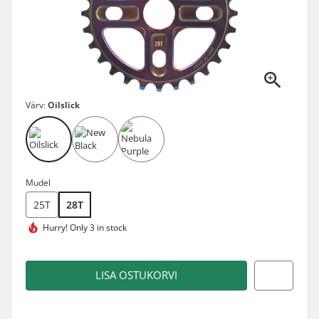
Värv:
Oilslick
Mudel
25T
28T
Hurry!
Only 3 in stock
LISA OSTUKORVI