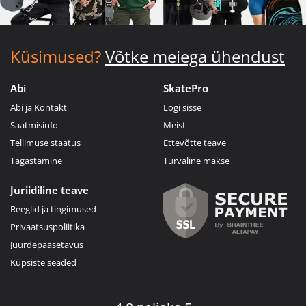
Küsimused?
Võtke meiega ühendust
Abi
SkatePro
Abi ja Kontakt
Logi sisse
Saatmisinfo
Meist
Tellimuse staatus
Ettevõtte teave
Tagastamine
Turvaline makse
Juriidiline teave
Reeglid ja tingimused
Privaatsuspoliitika
Juurdepääsetavus
Küpsiste seaded