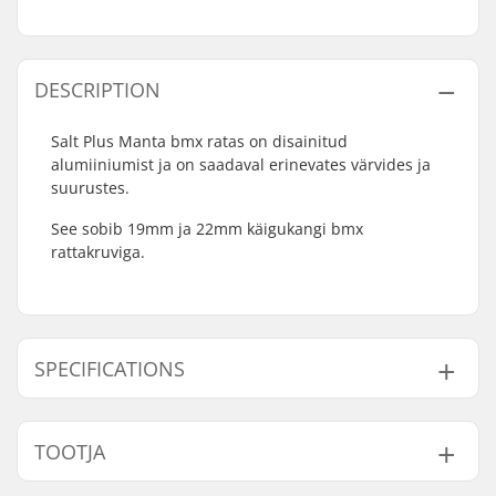
DESCRIPTION
Salt Plus Manta bmx ratas on disainitud
alumiiniumist ja on saadaval erinevates värvides ja
suurustes.
See sobib 19mm ja 22mm käigukangi bmx
rattakruviga.
SPECIFICATIONS
Hammaste arv:
25T, 28T
TOOTJA
Hammasratta
Bolt Drive
paigaldamine: