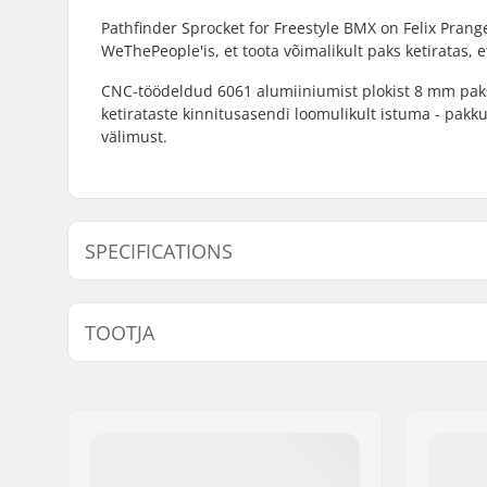
Pathfinder Sprocket for Freestyle BMX on Felix Prang
WeThePeople'is, et toota võimalikult paks ketiratas, 
CNC-töödeldud 6061 alumiiniumist plokist 8 mm paksu
ketirataste kinnitusasendi loomulikult istuma - pakk
välimust.
SPECIFICATIONS
Hammaste arv:
25T
TOOTJA
Hammasratta paigaldamine:
19mm, 22m
Spline Dri
Nimi:
We Make Things GmbH
Aadress:
RICHARD-BYRD-STR. 12
Postiindeks:
50829
Linn:
Köln