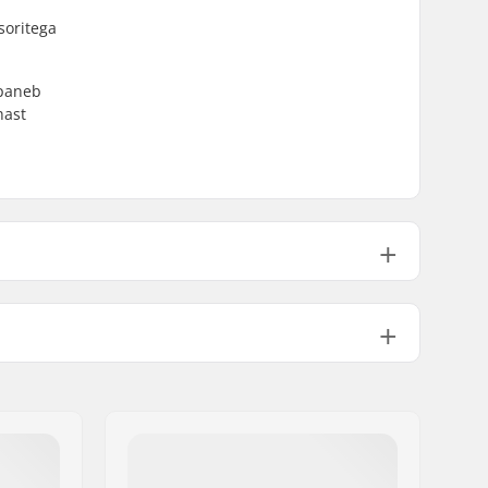
soritega
 paneb
hast
104g
No