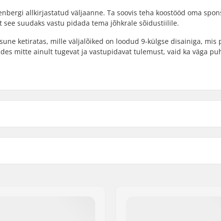
enbergi allkirjastatud väljaanne. Ta soovis teha koostööd oma spon
et see suudaks vastu pidada tema jõhkrale sõidustiilile.
ne ketiratas, mille väljalõiked on loodud 9-külgse disainiga, mis
udes mitte ainult tugevat ja vastupidavat tulemust, vaid ka väga pu
Kaal:
m, 24mm, Bolt Drive,
Sprocket guard:
ve