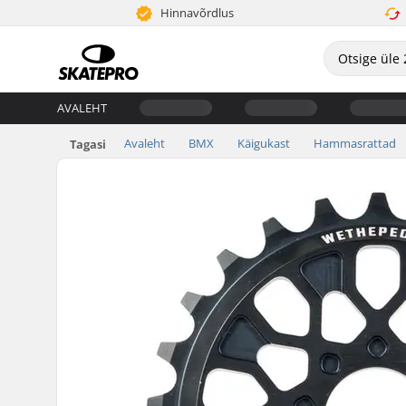
Hinnavõrdlus
AVALEHT
Avaleht
BMX
Käigukast
Hammasrattad
Tagasi