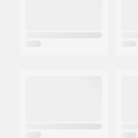
Riik:
Saksamaa