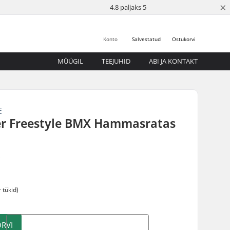
×
4.8 paljaks 5
Konto
Salvestatud
Ostukorvi
MÜÜGIL
TEEJUHID
ABI JA KONTAKT
E
er Freestyle BMX Hammasratas
5
 tükid)
RVI