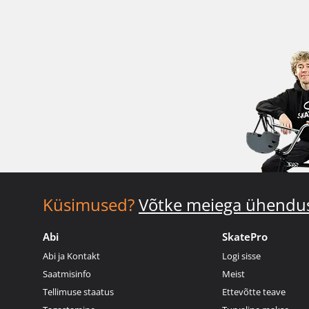
Küsimused?
Võtke meiega ühendu
Abi
SkatePro
Abi ja Kontakt
Logi sisse
Saatmisinfo
Meist
Tellimuse staatus
Ettevõtte teave