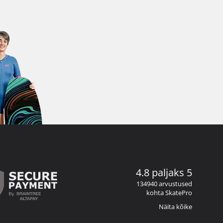
4.8 paljaks 5
134940 arvustused
kohta SkatePro
Näita kõike