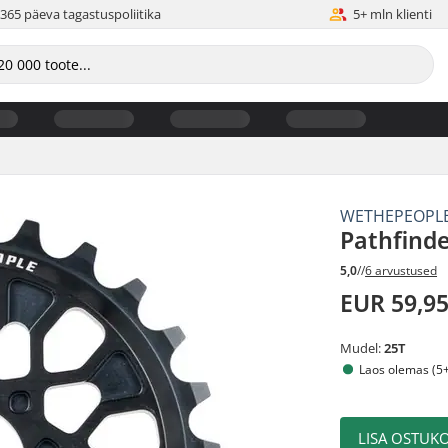
365 päeva tagastuspoliitika
5+ mln klienti
WETHEPEOPL
Pathfind
5,0
//
6 arvustused
EUR 59,9
Mudel:
25T
Laos olemas (5+
LISA OSTUKO