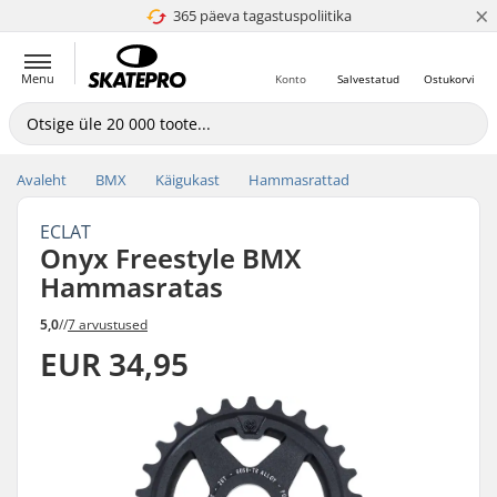
×
365 päeva tagastuspoliitika
4.8 paljaks 5
Menu
Konto
Salvestatud
Ostukorvi
Avaleht
BMX
Käigukast
Hammasrattad
ECLAT
Onyx Freestyle BMX
Hammasratas
5,0
//
7 arvustused
EUR 34,95