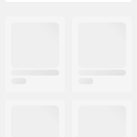
paigaldamine:
Nimi:
We Make Things GmbH
Kaal:
144g
Aadress:
RICHARD-BYRD-STR. 12
Sprocket guard:
No
Postiindeks:
50829
Linn:
Köln
Riik:
Saksamaa