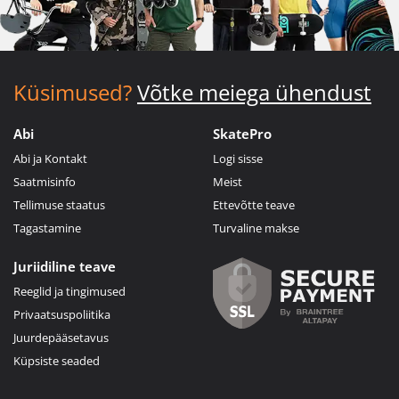
Küsimused?
Võtke meiega ühendust
Abi
SkatePro
Abi ja Kontakt
Logi sisse
Saatmisinfo
Meist
Tellimuse staatus
Ettevõtte teave
Tagastamine
Turvaline makse
Juriidiline teave
Reeglid ja tingimused
Privaatsuspoliitika
Juurdepääsetavus
Küpsiste seaded