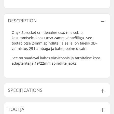
DESCRIPTION
Onyx Sprocket on ideaalne osa, mis sobib
kasutamiseks koos Onyx 24mm väntvõlliga. See
töötab otse 24mm spindlitel ja sellel on täielik 3D-
valmistus 25 hambaga ja kahepoolne disain.
See on saadaval kahes värvitoonis ja tarnitakse koos
adapteritega 19/22mm spindlite jaoks.
SPECIFICATIONS
Hammaste arv:
25T
TOOTJA
Hammasratta
19mm, 22mm, 24mm