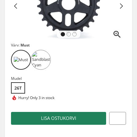
Värv:
Must
Mudel
26T
Hurry!
Only 3 in stock
LISA OSTUKORVI