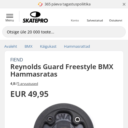
×
365 päeva tagastuspoliitika
4.8 paljaks 5
Menu
Konto
Salvestatud
Ostukorvi
Avaleht
BMX
Käigukast
Hammasrattad
FIEND
Reynolds Guard Freestyle BMX
Hammasratas
4,8
//
5 arvustused
EUR 49,95