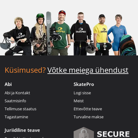
Küsimused?
Võtke meiega ühendust
Abi
SkatePro
Abi ja Kontakt
Logi sisse
Saatmisinfo
Meist
Tellimuse staatus
Ettevõtte teave
Tagastamine
Turvaline makse
Juriidiline teave