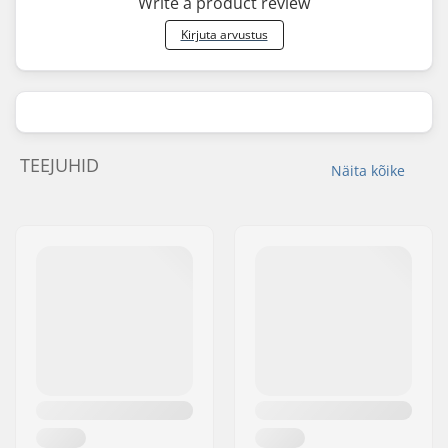
Write a product review
Kirjuta arvustus
TEEJUHID
Näita kõike