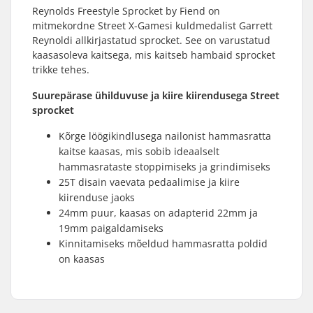
Reynolds Freestyle Sprocket by Fiend on
mitmekordne Street X-Gamesi kuldmedalist Garrett
Reynoldi allkirjastatud sprocket. See on varustatud
kaasasoleva kaitsega, mis kaitseb hambaid sprocket
trikke tehes.
Suurepärase ühilduvuse ja kiire kiirendusega Street
sprocket
Kõrge löögikindlusega nailonist hammasratta
kaitse kaasas, mis sobib ideaalselt
hammasrataste stoppimiseks ja grindimiseks
25T disain vaevata pedaalimise ja kiire
kiirenduse jaoks
24mm puur, kaasas on adapterid 22mm ja
19mm paigaldamiseks
Kinnitamiseks mõeldud hammasratta poldid
on kaasas