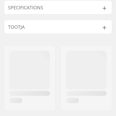
SPECIFICATIONS
Hammaste arv:
25T
TOOTJA
Hammasratta
19mm, 22mm, 24mm,
paigaldamine:
Bolt Drive
Nimi:
Sunshine Distribution ApS
Sprocket guard:
Yes
Aadress:
Naverland 8
Postiindeks:
2600
Linn:
Glostrup
Riik:
Taani