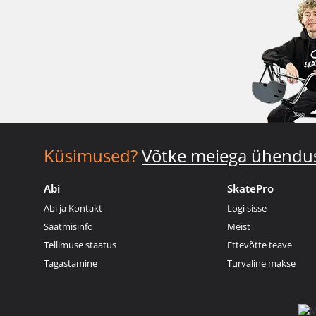
Küsimused?
Võtke meiega ühendu
Abi
SkatePro
Abi ja Kontakt
Logi sisse
Saatmisinfo
Meist
Tellimuse staatus
Ettevõtte teave
Tagastamine
Turvaline makse