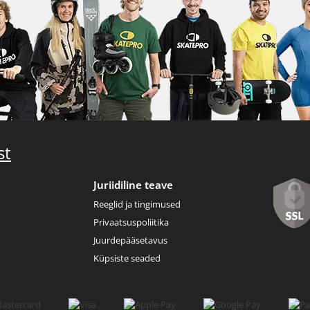
st
Juriidiline teave
Reeglid ja tingimused
Privaatsuspoliitika
Juurdepääsetavus
Küpsiste seaded