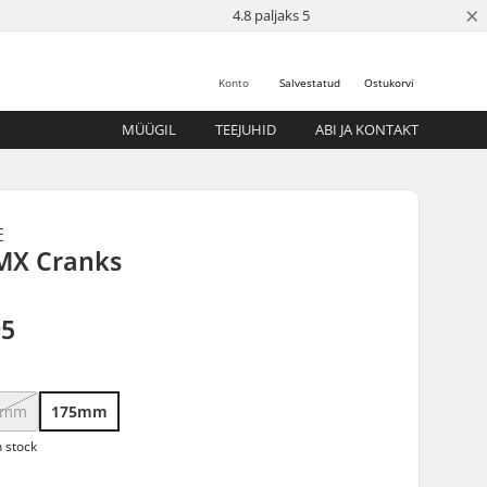
×
4.8 paljaks 5
Konto
Salvestatud
Ostukorvi
MÜÜGIL
TEEJUHID
ABI JA KONTAKT
E
MX Cranks
95
0mm
175mm
n stock