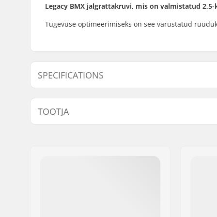
Legacy BMX jalgrattakruvi, mis on valmistatud 2,5-
Tugevuse optimeerimiseks on see varustatud ruudu
SPECIFICATIONS
Väntvõlli pikkus/tüüp:
175mm
TOOTJA
Juhi pool:
Left, Righ
Väntvõlli läbimõõt:
22mm
Nimi:
We Make Things GmbH
Hammasratta paigaldamine:
LHD
,
RHD
Aadress:
RICHARD-BYRD-STR. 12
Postiindeks:
50829
Linn:
Köln
Riik:
Saksamaa