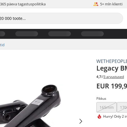
365 päeva tagastuspoliitika
5+ mln klienti
tid
WETHEPEOPL
Legacy B
4,7
//
3 arvustused
EUR 199,
Pikkus
165mm
17
Hurry!
Only 2 i