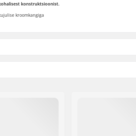
kohalisest konstruktsioonist.
kujulise kroomkangiga
Vändad materjal:
t, Switchable
Vändad disain:
Kaal:
Pedaali telje läbimõõt: