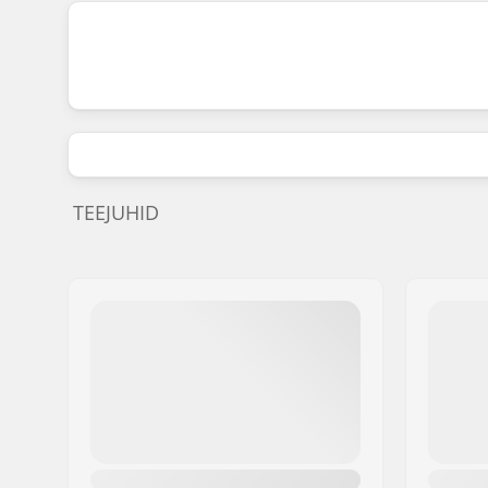
TEEJUHID