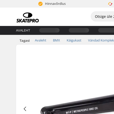
Hinnavõrdlus
AVALEHT
Avaleht
BMX
Käigukast
Vändad Komplek
Tagasi