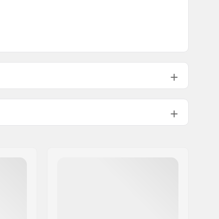
Chromoly Steel
Squared
873g
9/16"