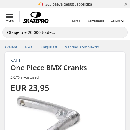
×
365 päeva tagastuspoliitika
4.8 paljaks 5
Menu
Konto
Salvestatud
Ostukorvi
Avaleht
BMX
Käigukast
Vändad Komplektid
SALT
One Piece BMX Cranks
5,0
//
6 arvustused
EUR 23,95