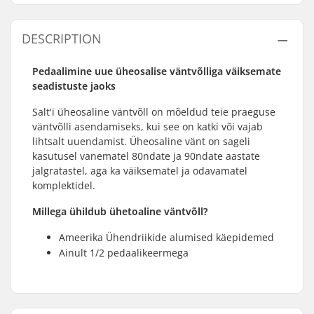
DESCRIPTION
Pedaalimine uue üheosalise väntvõlliga väiksemate
seadistuste jaoks
Salt'i üheosaline väntvõll on mõeldud teie praeguse
väntvõlli asendamiseks, kui see on katki või vajab
lihtsalt uuendamist. Üheosaline vänt on sageli
kasutusel vanematel 80ndate ja 90ndate aastate
jalgratastel, aga ka väiksematel ja odavamatel
komplektidel.
Millega ühildub ühetoaline väntvõll?
Ameerika Ühendriikide alumised käepidemed
Ainult 1/2 pedaalikeermega