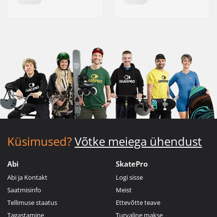
Küsimused?
Võtke meiega ühendust
Abi
SkatePro
Abi ja Kontakt
Logi sisse
Saatmisinfo
Meist
Tellimuse staatus
Ettevõtte teave
Tagastamine
Turvaline makse