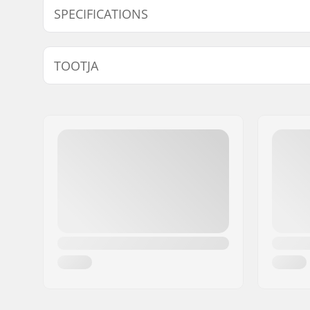
SPECIFICATIONS
Keti tüüp:
Single sp
TOOTJA
Kettalülide arv:
80 linke
Nimi:
Source Europe GmbH
Aadress:
Am Kuckhofer Feld 13A
Postiindeks:
41470
Linn:
Neuss
Riik:
Saksamaa