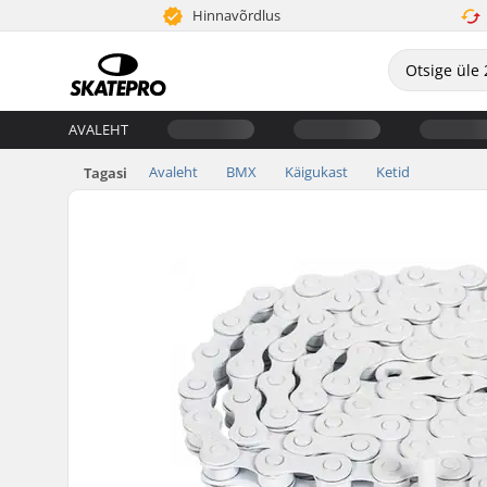
Hinnavõrdlus
AVALEHT
Avaleht
BMX
Käigukast
Ketid
Tagasi