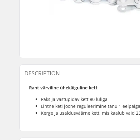
DESCRIPTION
Rant värviline ühekäiguline kett
Paks ja vastupidav kett 80 lüliga
Lihtne keti joone reguleerimine tänu 1 eelpaig
Kerge ja usaldusväärne kett, mis kaalub vaid 25