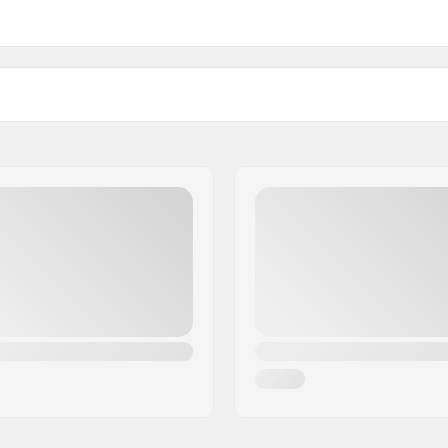
eed
Kaal: