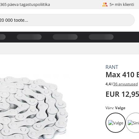
365 päeva tagastuspoliitika
5+ mln klienti
RANT
Max 410 
4,4
//
36 arvustused
EUR 12,9
Värv:
Valge