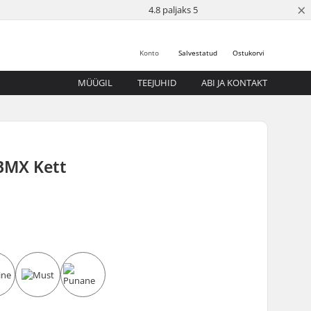
×
4.8 paljaks 5
Konto
Salvestatud
Ostukorvi
MÜÜGIL
TEEJUHID
ABI JA KONTAKT
BMX Kett
5