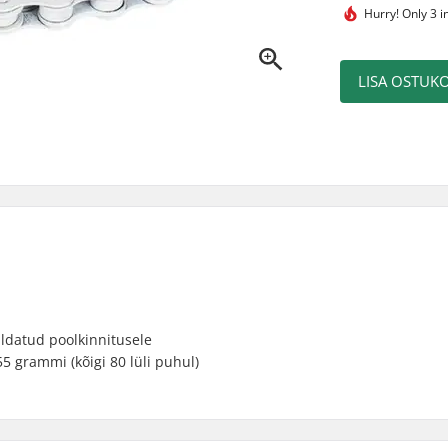
Hurry!
Only 3 i
LISA OSTUKO
aldatud poolkinnitusele
5 grammi (kõigi 80 lüli puhul)