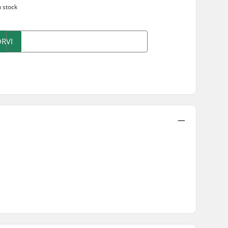
n stock
RVI