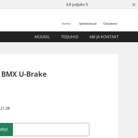
×
4.8 paljaks 5
Konto
Salvestatud
Ostukorvi
MÜÜGIL
TEEJUHID
ABI JA KONTAKT
2 BMX U-Brake
5
 21.08
RVI