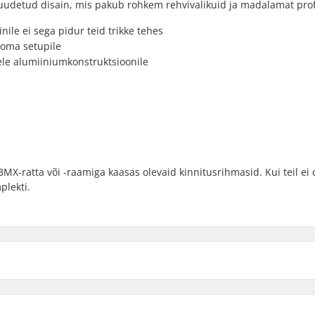
muudetud disain, mis pakub rohkem rehvivalikuid ja madalamat profi
nile ei sega pidur teid trikke tehes
 oma setupile
le alumiiniumkonstruktsioonile
MX-ratta või -raamiga kaasas olevaid kinnitusrihmasid. Kui teil ei 
plekti.
Kaal: