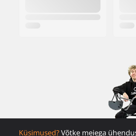
Küsimused?
Võtke meiega ühendu