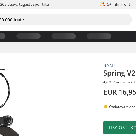
365 päeva tagastuspoliitika
5+ mln klienti
RANT
Spring V
4,6
//
17 arvustused
EUR 16,9
Oodatavalt laos
LISA OSTUKO