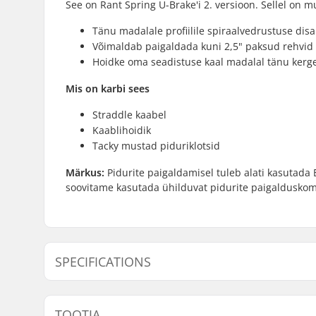
See on Rant Spring U-Brake'i 2. versioon. Sellel on 
Tänu madalale profiilile spiraalvedrustuse disai
Võimaldab paigaldada kuni 2,5" paksud rehvid
Hoidke oma seadistuse kaal madalal tänu kerge
Mis on karbi sees
Straddle kaabel
Kaablihoidik
Tacky mustad piduriklotsid
Märkus:
Pidurite paigaldamisel tuleb alati kasutada B
soovitame kasutada ühilduvat pidurite paigalduskom
SPECIFICATIONS
BMX Brake:
Rear
TOOTJA