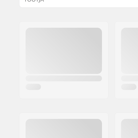
Nimi:
Source Europe GmbH
Aadress:
Am Kuckhofer Feld 13A
Postiindeks:
41470
Linn:
Neuss
Riik:
Saksamaa