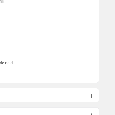
ili.
ole neid,
159g