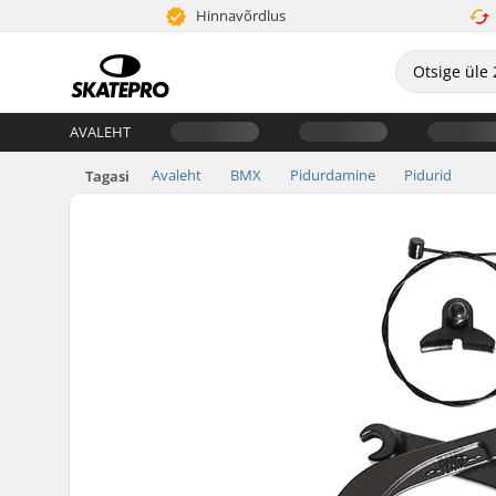
Hinnavõrdlus
AVALEHT
Avaleht
BMX
Pidurdamine
Pidurid
Tagasi