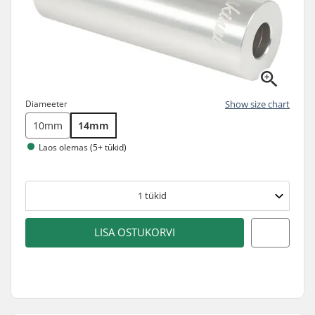
Diameeter
Show size chart
10mm
14mm
Laos olemas (5+ tükid)
1
tükid
LISA OSTUKORVI