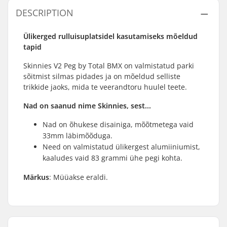
DESCRIPTION
Ülikerged rulluisuplatsidel kasutamiseks mõeldud
tapid
Skinnies V2 Peg by Total BMX on valmistatud parki
sõitmist silmas pidades ja on mõeldud selliste
trikkide jaoks, mida te veerandtoru huulel teete.
Nad on saanud nime Skinnies, sest...
Nad on õhukese disainiga, mõõtmetega vaid
33mm läbimõõduga.
Need on valmistatud ülikergest alumiiniumist,
kaaludes vaid 83 grammi ühe pegi kohta.
Märkus
: Müüakse eraldi.