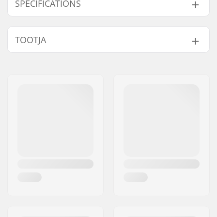
SPECIFICATIONS
Telgede läbimõõt:
10mm, 14mm
TOOTJA
Peg pikkus:
10.2cm
Materjal:
Aluminum 7000
Nimi:
TRAFFIC GmbH
Series
Aadress:
Richard-Byrd-Str.12
Tükid pakendi kohta:
1
Postiindeks:
50829
Kaal ühe peg kohta:
83g
Linn:
Köln
Kaal:
83g
Riik:
Saksamaa