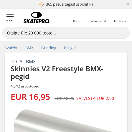
×
365 päeva tagastuspoliitika
4.8 paljaks 5
Menu
Konto
Salvestatud
Ostukorvi
Avaleht
BMX
Grinding
Peegid
TOTAL BMX
Skinnies V2 Freestyle BMX-
pegid
4,5
//
2 arvustused
EUR 16,95
EUR 18,95
SALVESTA
EUR 2,00