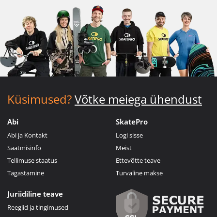
Küsimused?
Võtke meiega ühendust
Abi
SkatePro
Abi ja Kontakt
Logi sisse
Saatmisinfo
Meist
Tellimuse staatus
Ettevõtte teave
Tagastamine
Turvaline makse
Juriidiline teave
Reeglid ja tingimused