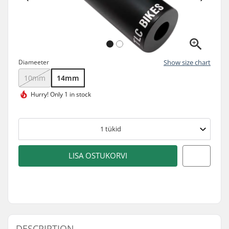
Diameeter
Show size chart
10mm
14mm
Hurry!
Only 1 in stock
1
tükid
LISA OSTUKORVI
DESCRIPTION