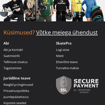
Küsimused?
Võtke meiega ühendust
Abi
SkatePro
Abi ja Kontakt
Logi sisse
Saatmisinfo
Meist
Tellimuse staatus
Ettevõtte teave
Tagastamine
Turvaline makse
Juriidiline teave
Reeglid ja tingimused
Privaatsuspoliitika
Juurdepääsetavus
Küpsiste seaded