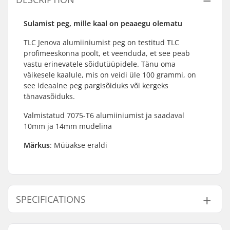
Sulamist peg, mille kaal on peaaegu olematu
TLC Jenova alumiiniumist peg on testitud TLC
profimeeskonna poolt, et veenduda, et see peab
vastu erinevatele sõidutüüpidele. Tänu oma
väikesele kaalule, mis on veidi üle 100 grammi, on
see ideaalne peg pargisõiduks või kergeks
tänavasõiduks.
Valmistatud 7075-T6 alumiiniumist ja saadaval
10mm ja 14mm mudelina
Märkus
: Müüakse eraldi
SPECIFICATIONS
Telgede läbimõõt:
14mm