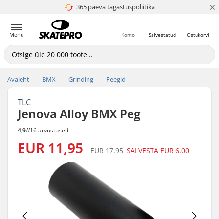
×
365 päeva tagastuspoliitika
4.8 paljaks 5
Menu
Konto
Salvestatud
Ostukorvi
Avaleht
BMX
Grinding
Peegid
TLC
Jenova Alloy BMX Peg
4,9
//
16 arvustused
EUR 11,95
EUR 17,95
SALVESTA
EUR 6,00