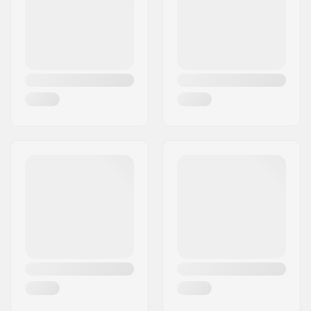
Riik:
Taani