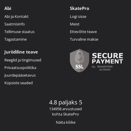
Abi
SkatePro
Abi ja Kontakt
Logi sisse
Saatmisinfo
Meist
Tellimuse staatus
Ettevõtte teave
Tagastamine
Turvaline makse
Juriidiline teave
Reeglid ja tingimused
Privaatsuspoliitika
Juurdepääsetavus
Küpsiste seaded
4.8 paljaks 5
134958 arvustused
kohta SkatePro
Näita kõike