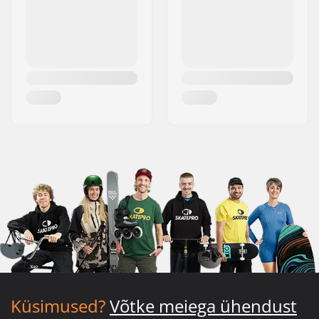
Küsimused?
Võtke meiega ühendust