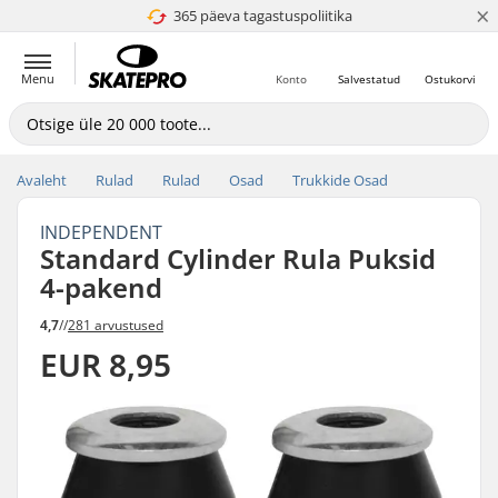
×
365 päeva tagastuspoliitika
4.8 paljaks 5
Menu
Konto
Salvestatud
Ostukorvi
Avaleht
Rulad
Rulad
Osad
Trukkide Osad
INDEPENDENT
Standard Cylinder Rula Puksid
4-pakend
4,7
//
281 arvustused
EUR 8,95