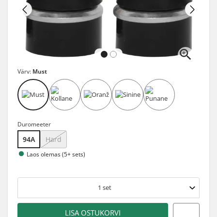
Värv:
Must
Duromeeter
94A
Hard
Laos olemas (5+ sets)
1
set
LISA OSTUKORVI