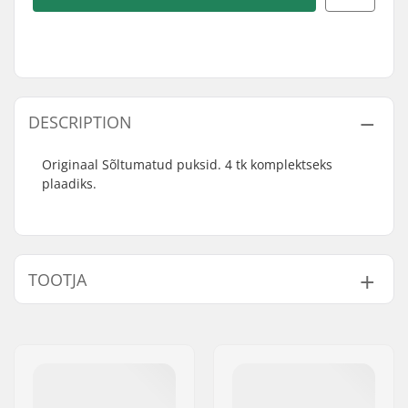
DESCRIPTION
Originaal Sõltumatud puksid. 4 tk komplektseks
plaadiks.
TOOTJA
Nimi:
Circus Circus ApS
Aadress:
Australiensvej 20. st. th.
Postiindeks:
2100
Linn:
Copenhagen