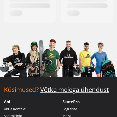
Küsimused?
Võtke meiega ühendust
Abi
SkatePro
Abi ja Kontakt
Logi sisse
Saatmisinfo
Meist