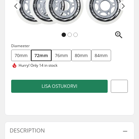
Diameeter
70mm
72mm
76mm
80mm
84mm
Hurry!
Only 14 in stock
LISA OSTUKORVI
DESCRIPTION