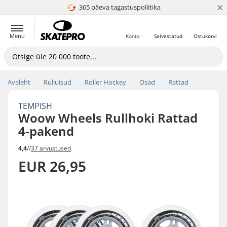
×
365 päeva tagastuspoliitika
4.8 paljaks 5
Menu
Konto
Salvestatud
Ostukorvi
Avaleht
Rulluisud
Roller Hockey
Osad
Rattad
TEMPISH
Woow Wheels Rullhoki Rattad
4-pakend
4,4
//
37 arvustused
EUR 26,95