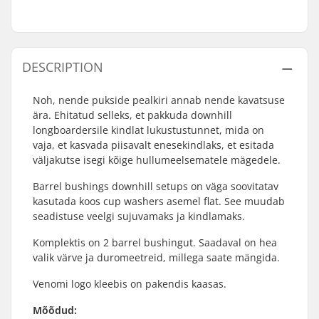
DESCRIPTION
Noh, nende pukside pealkiri annab nende kavatsuse
ära. Ehitatud selleks, et pakkuda downhill
longboardersile kindlat lukustustunnet, mida on
vaja, et kasvada piisavalt enesekindlaks, et esitada
väljakutse isegi kõige hullumeelsematele mägedele.
Barrel bushings downhill setups on väga soovitatav
kasutada koos cup washers asemel flat. See muudab
seadistuse veelgi sujuvamaks ja kindlamaks.
Komplektis on 2 barrel bushingut. Saadaval on hea
valik värve ja duromeetreid, millega saate mängida.
Venomi logo kleebis on pakendis kaasas.
Mõõdud: