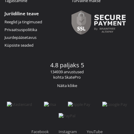
Tagastamine
Turvaline makse
Juriidiline teave
Reeglid ja tingimused
Privaatsuspoliitika
Juurdepääsetavus
Küpsiste seaded
4.8 paljaks 5
134939 arvustused
kohta SkatePro
Näita kõike
Facebook
Instagram
YouTube