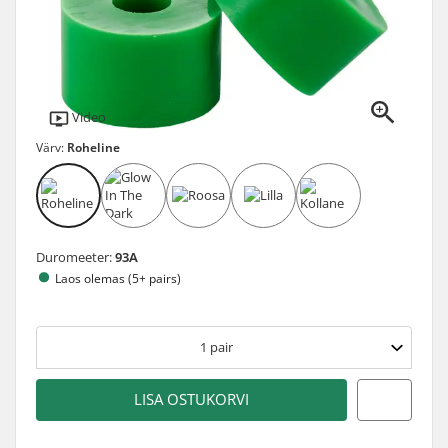
Video
Värv:
Roheline
Duromeeter:
93A
Laos olemas (5+ pairs)
1
pair
LISA OSTUKORVI