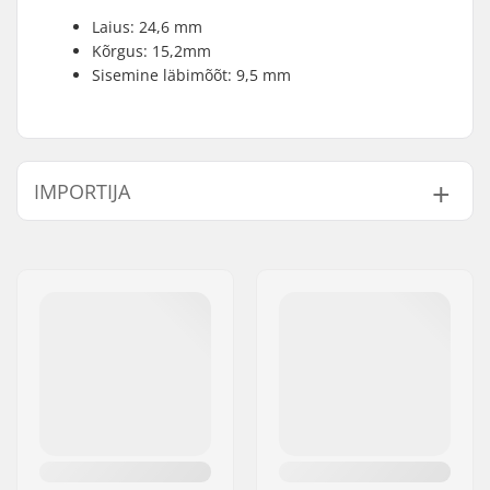
Laius: 24,6 mm
Kõrgus: 15,2mm
Sisemine läbimõõt: 9,5 mm
IMPORTIJA
Nimi:
Centrano ApS
Aadress:
Omega 6
Postiindeks:
8382
Linn:
Hinnerup
Riik:
Taani