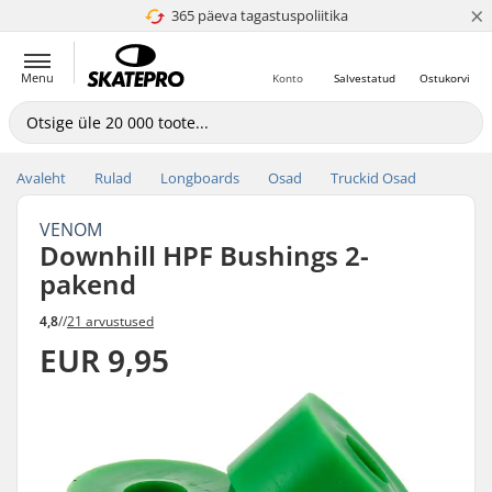
×
365 päeva tagastuspoliitika
4.8 paljaks 5
Menu
Konto
Salvestatud
Ostukorvi
Avaleht
Rulad
Longboards
Osad
Truckid Osad
VENOM
Downhill HPF Bushings 2-
pakend
4,8
//
21 arvustused
EUR 9,95