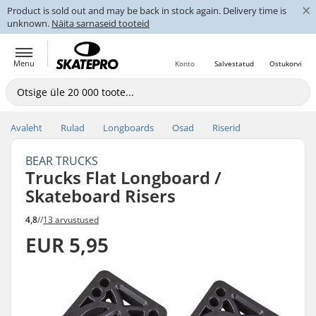
×
Product is sold out and may be back in stock again. Delivery time is
unknown.
Näita sarnaseid tooteid
Menu
Konto
Salvestatud
Ostukorvi
Avaleht
Rulad
Longboards
Osad
Riserid
BEAR TRUCKS
Trucks Flat Longboard /
Skateboard Risers
4,8
//
13 arvustused
EUR 5,95