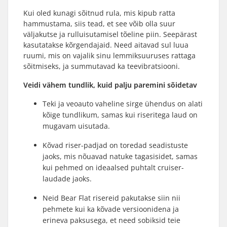
Kui oled kunagi sõitnud rula, mis kipub ratta
hammustama, siis tead, et see võib olla suur
väljakutse ja rulluisutamisel tõeline piin. Seepärast
kasutatakse kõrgendajaid. Need aitavad sul luua
ruumi, mis on vajalik sinu lemmiksuuruses rattaga
sõitmiseks, ja summutavad ka teevibratsiooni.
Veidi vähem tundlik, kuid palju paremini sõidetav
Teki ja veoauto vaheline sirge ühendus on alati
kõige tundlikum, samas kui riseritega laud on
mugavam uisutada.
Kõvad riser-padjad on toredad seadistuste
jaoks, mis nõuavad natuke tagasisidet, samas
kui pehmed on ideaalsed puhtalt cruiser-
laudade jaoks.
Neid Bear Flat risereid pakutakse siin nii
pehmete kui ka kõvade versioonidena ja
erineva paksusega, et need sobiksid teie