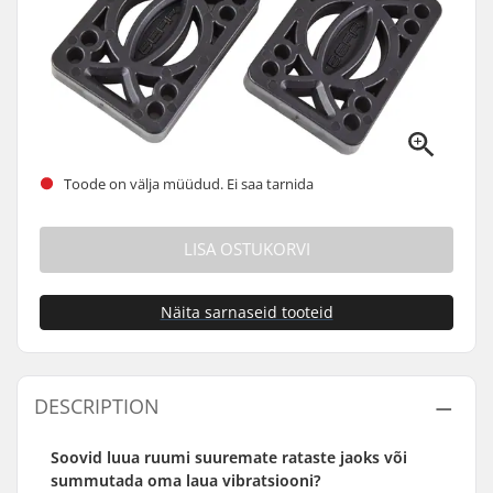
Toode on välja müüdud. Ei saa tarnida
LISA OSTUKORVI
Näita sarnaseid tooteid
DESCRIPTION
Soovid luua ruumi suuremate rataste jaoks või
summutada oma laua vibratsiooni?