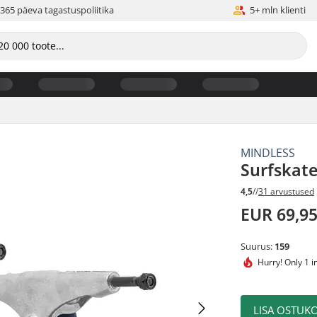
365 päeva tagastuspoliitika
5+ mln klienti
MINDLESS
Surfskate
4,5
//
31 arvustused
EUR 69,9
Suurus:
159
Hurry!
Only 1 i
LISA OSTUKO