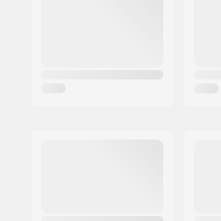
Linn:
Hinnerup
Riik:
Taani