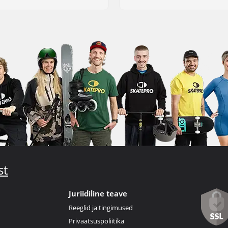
st
Juriidiline teave
Reeglid ja tingimused
Privaatsuspoliitika