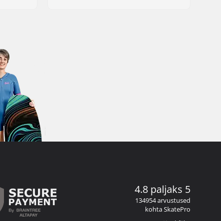
4.8 paljaks 5
134954 arvustused
kohta SkatePro