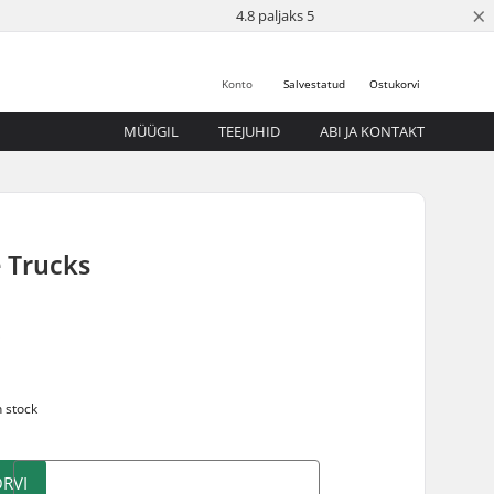
×
4.8 paljaks 5
Konto
Salvestatud
Ostukorvi
MÜÜGIL
TEEJUHID
ABI JA KONTAKT
 Trucks
5
n stock
RVI