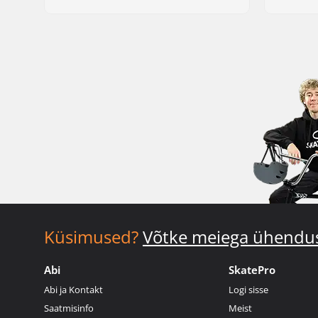
Küsimused?
Võtke meiega ühendu
Abi
SkatePro
Abi ja Kontakt
Logi sisse
Saatmisinfo
Meist