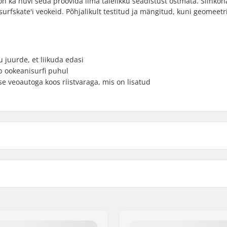
ka huvi seda proovida ilma täielikku seadistust ostmata. Siinkoh
rfskate'i veokeid. Põhjalikult testitud ja mängitud, kuni geomeetr
u juurde, et liikuda edasi
b ookeanisurfi puhul
se veoautoga koos riistvaraga, mis on lisatud
25")
Kinnituspoldid:
Telgede laius:
Hanger Degree:
Steel, Aluminum
Riding Style: