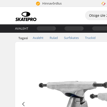
Hinnavõrdlus
AVALEHT
Avaleht
Rulad
Surfskates
Truckid
Tagasi