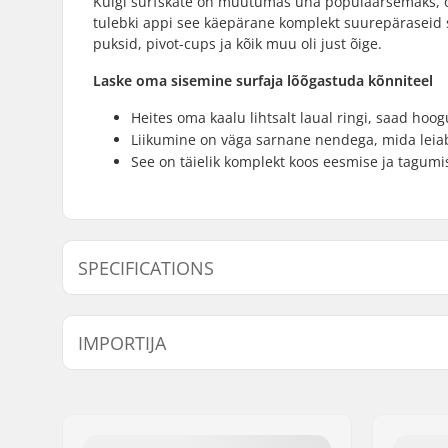
Kuigi surfskate on muutumas üha populaarsemaks, on 
tulebki appi see käepärane komplekt suurepäraseid su
puksid, pivot-cups ja kõik muu oli just õige.
Laske oma sisemine surfaja lõõgastuda kõnniteel
Heites oma kaalu lihtsalt laual ringi, saad hoog
Liikumine on väga sarnane nendega, mida leia
See on täielik komplekt koos eesmise ja tagumi
SPECIFICATIONS
Hanger laius:
159mm (6.
IMPORTIJA
Trukid tüüp:
Carving
Tükid pakendi kohta:
2
Nimi:
Centrano ApS
Materjal:
Chromoly 
Aadress:
Omega 6
Kaal:
880g
Postiindeks:
8382