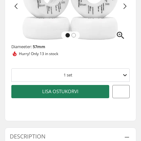
Diameeter:
57mm
Hurry!
Only 13 in stock
1
set
LISA OSTUKORVI
DESCRIPTION