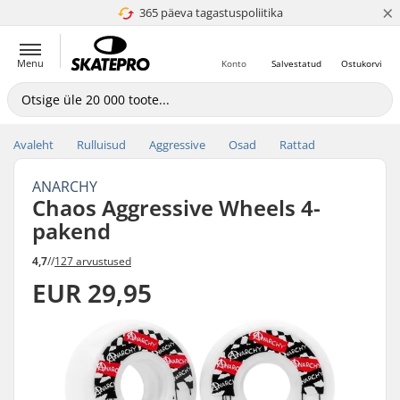
×
365 päeva tagastuspoliitika
4.8 paljaks 5
Menu
Konto
Salvestatud
Ostukorvi
Avaleht
Rulluisud
Aggressive
Osad
Rattad
ANARCHY
Chaos Aggressive Wheels 4-
pakend
4,7
//
127 arvustused
EUR 29,95