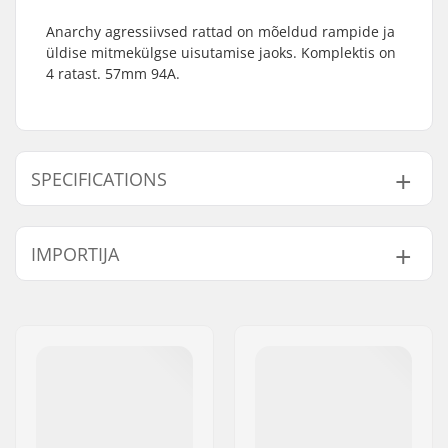
Anarchy agressiivsed rattad on mõeldud rampide ja
üldise mitmekülgse uisutamise jaoks. Komplektis on
4 ratast. 57mm 94A.
SPECIFICATIONS
Ratta läbimõõt:
57mm
IMPORTIJA
Ratta kõvadus:
94A
Rattad pakendi kohta:
4
Nimi:
Centrano ApS
Laagrid:
Not included
Aadress:
Omega 6
Spacers:
Not included
Postiindeks:
8382
Linn:
Hinnerup
Riik:
Taani