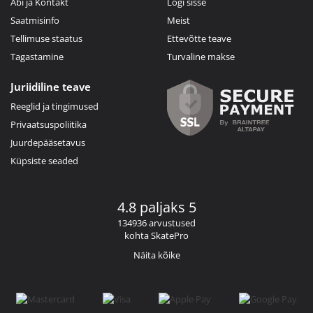
Abi ja Kontakt
Logi sisse
Saatmisinfo
Meist
Tellimuse staatus
Ettevõtte teave
Tagastamine
Turvaline makse
Juriidiline teave
Reeglid ja tingimused
Privaatsuspoliitika
Juurdepääsetavus
Küpsiste seaded
4.8 paljaks 5
134936 arvustused
kohta SkatePro
Näita kõike