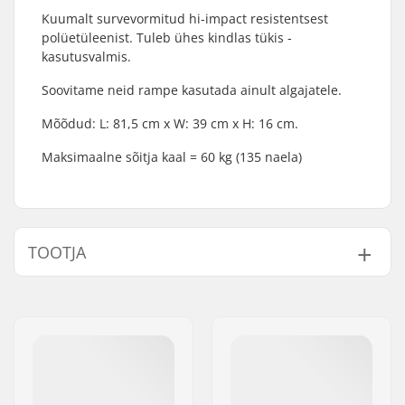
Kuumalt survevormitud hi-impact resistentsest
polüetüleenist. Tuleb ühes kindlas tükis -
kasutusvalmis.
Soovitame neid rampe kasutada ainult algajatele.
Mõõdud: L: 81,5 cm x W: 39 cm x H: 16 cm.
Maksimaalne sõitja kaal = 60 kg (135 naela)
TOOTJA
Nimi:
Centrano ApS
Aadress:
Omega 6
Postiindeks:
8382
Linn:
Hinnerup
Riik:
Taani