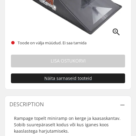
Toode on välja müüdud. Ei saa tarnida
LISA OSTUKORVI
Näita sarnaseid tooteid
DESCRIPTION
Rampage topelt miniramp on kerge ja kaasaskantav.
Sobib suurepäraselt kodus või kus iganes koos
kaaslastega harjutamiseks.