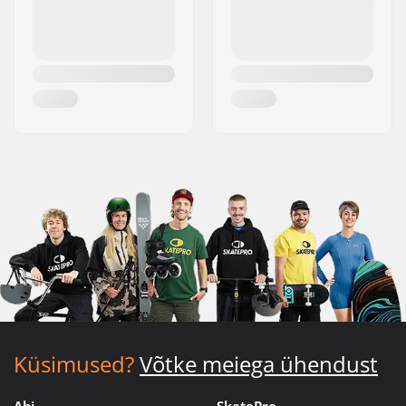
Küsimused?
Võtke meiega ühendust
Abi
SkatePro