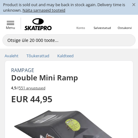
×
Product is sold out and may be back in stock again. Delivery time is
unknown.
Näita sarnaseid tooteid
Menu
Konto
Salvestatud
Ostukorvi
Avaleht
Tõukerattad
Kaldteed
RAMPAGE
Double Mini Ramp
4,5
//
551 arvustused
EUR 44,95