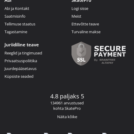
Abi ja Kontakt
Logi sisse
Saatmisinfo
Meist
Tellimuse staatus
Ettevõtte teave
Tagastamine
Turvaline makse
Juriidiline teave
Reeglid ja tingimused
Privaatsuspoliitika
Juurdepääsetavus
Küpsiste seaded
4.8 paljaks 5
134961 arvustused
kohta SkatePro
Näita kõike