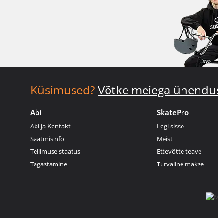
Küsimused?
Võtke meiega ühendu
Abi
SkatePro
Abi ja Kontakt
Logi sisse
Saatmisinfo
Meist
Tellimuse staatus
Ettevõtte teave
Tagastamine
Turvaline makse