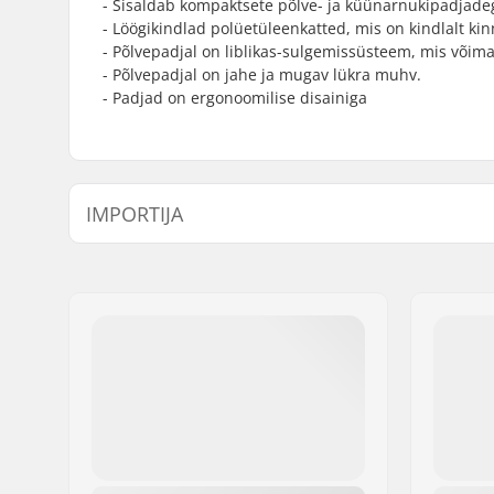
- Sisaldab kompaktsete põlve- ja küünarnukipadjade
- Löögikindlad polüetüleenkatted, mis on kindlalt ki
- Põlvepadjal on liblikas-sulgemissüsteem, mis võim
- Põlvepadjal on jahe ja mugav lükra muhv.
- Padjad on ergonoomilise disainiga
IMPORTIJA
Nimi:
Centrano ApS
Aadress:
Omega 6
Postiindeks:
8382
Linn:
Hinnerup
Riik:
Taani