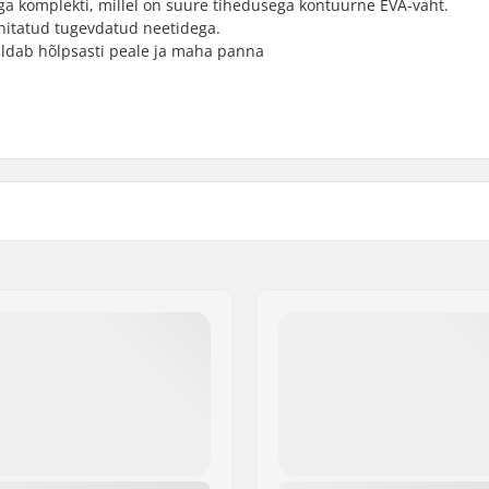
ga komplekti, millel on suure tihedusega kontuurne EVA-vaht.
nnitatud tugevdatud neetidega.
aldab hõlpsasti peale ja maha panna