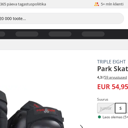
365 päeva tagastuspoliitika
5+ mln klienti
TRIPLE EIGHT
Park Ska
4,3
//
59 arvustused
EUR 54,9
Suurus
Junior
S
Laos olemas (5+