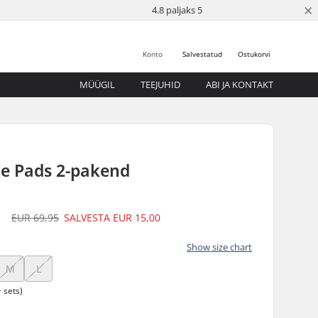
×
4.8 paljaks 5
Konto
Salvestatud
Ostukorvi
MÜÜGIL
TEEJUHID
ABI JA KONTAKT
te Pads 2-pakend
5
EUR 69,95
SALVESTA
EUR 15,00
Show size chart
M
L
 sets)