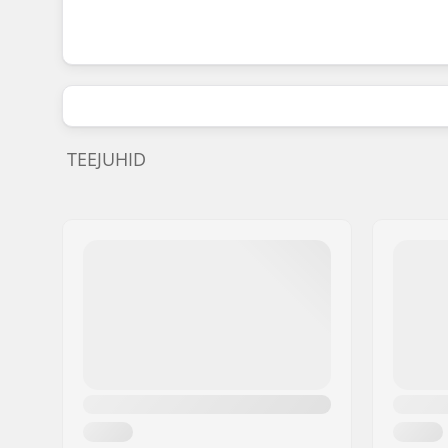
TEEJUHID