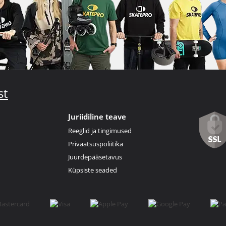
st
Juriidiline teave
Reeglid ja tingimused
Privaatsuspoliitika
Juurdepääsetavus
Küpsiste seaded