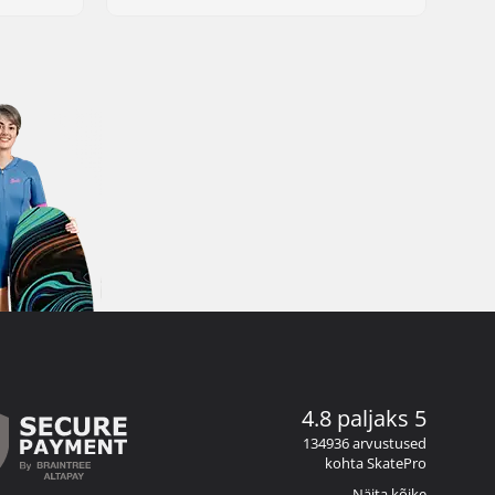
4.8 paljaks 5
134936 arvustused
kohta SkatePro
Näita kõike