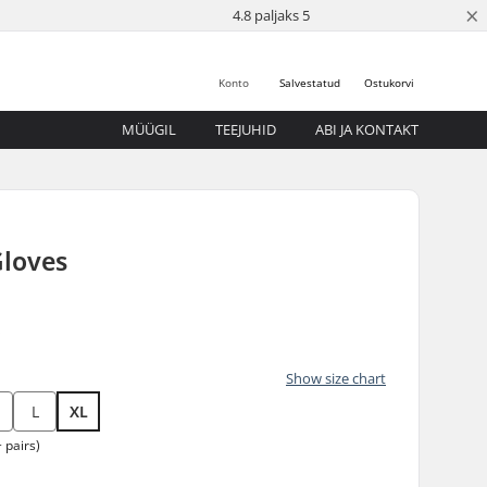
×
4.8 paljaks 5
Konto
Salvestatud
Ostukorvi
MÜÜGIL
TEEJUHID
ABI JA KONTAKT
Gloves
5
Show size chart
L
XL
 pairs)