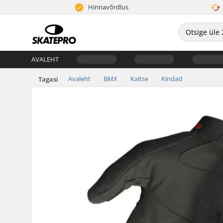
Hinnavõrdlus
AVALEHT
Avaleht
BMX
Kaitse
Kindad
Tagasi