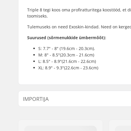
Triple 8 tegi koos oma profiratturitega koostööd, et 
toomiseks.
Tulemuseks on need Exoskin-kindad. Need on kerged j
Suurused (sõrmenukkide ümbermõõt):
S: 7.7" - 8" (19.6cm - 20.3cm).
M: 8" - 8.5"(20.3cm - 21.6cm)
L: 8.5" - 8.9"(21.6cm - 22.6cm)
XL: 8.9" - 9.3"(22.6cm - 23.6cm)
IMPORTIJA
Nimi:
Centrano ApS
Aadress:
Omega 6
Postiindeks:
8382