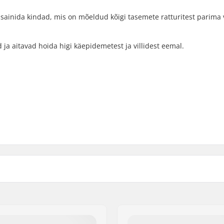
disainida kindad, mis on mõeldud kõigi tasemete ratturitest parima 
a aitavad hoida higi käepidemetest ja villidest eemal.