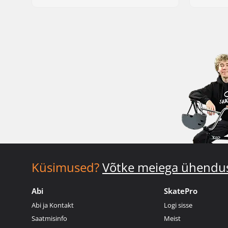
Küsimused?
Võtke meiega ühendu
Abi
SkatePro
Abi ja Kontakt
Logi sisse
Saatmisinfo
Meist