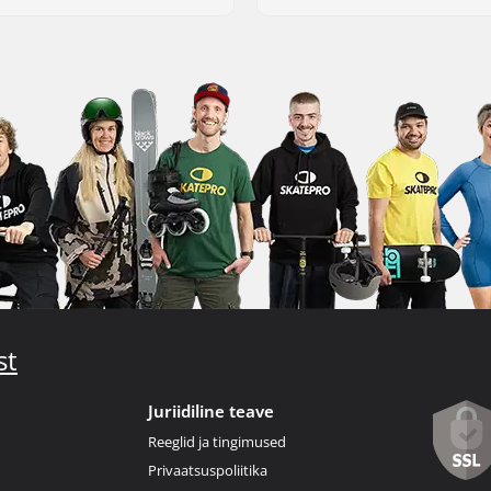
st
Juriidiline teave
Reeglid ja tingimused
Privaatsuspoliitika