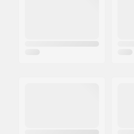
Linn:
Hinnerup
Riik:
Taani