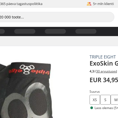
365 päeva tagastuspoliitika
5+ mln klienti
TRIPLE EIGHT
ExoSkin 
4,3
//
30 arvustused
EUR 34,9
Suurus
XS
S
M
Laos olemas (5+