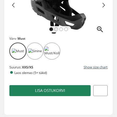
Värv:
Must
Suurus:
XXS/XS
Show size chart
Laos olemas (5+ tükid)
LISA OSTUKORVI