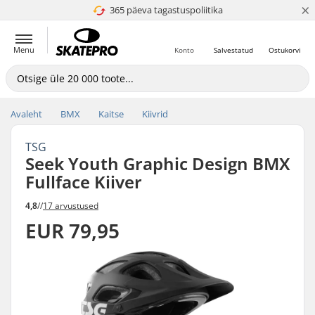
×
365 päeva tagastuspoliitika
4.8 paljaks 5
Menu
Konto
Salvestatud
Ostukorvi
Avaleht
BMX
Kaitse
Kiivrid
TSG
Seek Youth Graphic Design BMX
Fullface Kiiver
4,8
//
17 arvustused
EUR 79,95