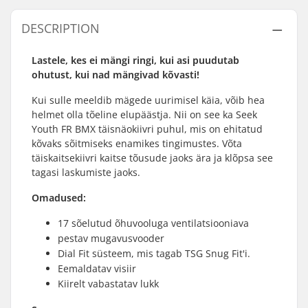
DESCRIPTION
Lastele, kes ei mängi ringi, kui asi puudutab
ohutust, kui nad mängivad kõvasti!
Kui sulle meeldib mägede uurimisel käia, võib hea
helmet olla tõeline elupäästja. Nii on see ka Seek
Youth FR BMX täisnäokiivri puhul, mis on ehitatud
kõvaks sõitmiseks enamikes tingimustes. Võta
täiskaitsekiivri kaitse tõusude jaoks ära ja klõpsa see
tagasi laskumiste jaoks.
Omadused:
17 sõelutud õhuvooluga ventilatsiooniava
pestav mugavusvooder
Dial Fit süsteem, mis tagab TSG Snug Fit'i.
Eemaldatav visiir
Kiirelt vabastatav lukk