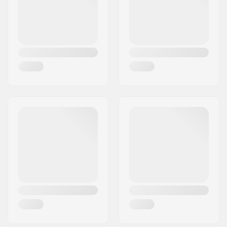
Riik:
Taani