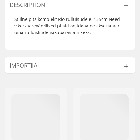
DESCRIPTION
Stiilne pitsikomplekt Rio rulluisudele, 155cm.Need
vikerkaarevärvilised pitsid on ideaalne aksessuaar
oma rulluiskude isikupärastamiseks.
IMPORTIJA
Nimi:
Centrano ApS
Aadress:
Omega 6
Postiindeks:
8382
Linn:
Hinnerup
Riik:
Taani