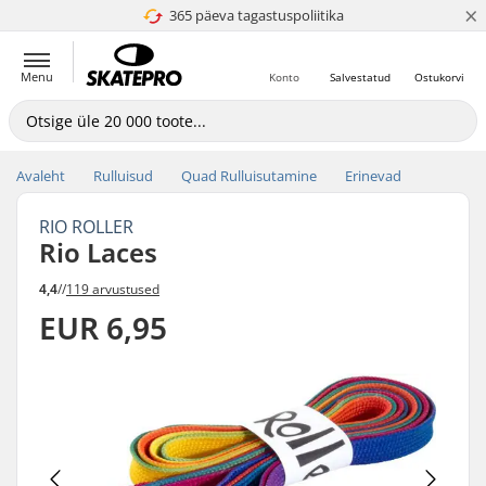
×
365 päeva tagastuspoliitika
4.8 paljaks 5
Menu
Konto
Salvestatud
Ostukorvi
Avaleht
Rulluisud
Quad Rulluisutamine
Erinevad
RIO ROLLER
Rio Laces
4,4
//
119 arvustused
EUR 6,95