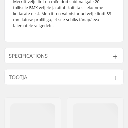
Merritt velje lint on mõeldud sobima igale 20-
tollisele BMX veljele ja aitab kaitsta sisekumme
kodarate eest. Merritt on valmistanud velje lindi 33
mm laiuse profiiliga, et see sobiks tänapäeva
laiematele velgedele.
SPECIFICATIONS
Ratta läbimõõt:
20"
TOOTJA
Tükid pakendi kohta:
1
Nimi:
Sport Import GmbH
Aadress:
Industriestr. 39
Postiindeks:
26188
Linn:
Edewecht
Riik:
Saksamaa