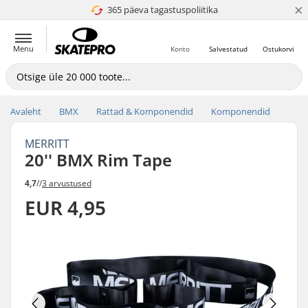
×
365 päeva tagastuspoliitika
4.8 paljaks 5
Menu
Konto
Salvestatud
Ostukorvi
Avaleht
BMX
Rattad & Komponendid
Komponendid
MERRITT
20'' BMX Rim Tape
4,7
//
3 arvustused
EUR 4,95