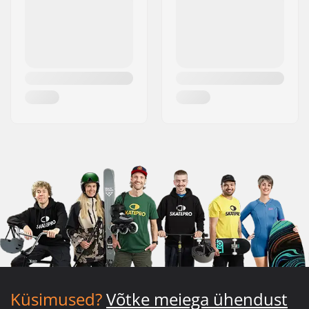
Küsimused?
Võtke meiega ühendust