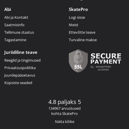
Abi
SkatePro
Abi ja Kontakt
Logi sisse
Saatmisinfo
Meist
Tellimuse staatus
Ettevõtte teave
Tagastamine
Turvaline makse
Juriidiline teave
Reeglid ja tingimused
Privaatsuspoliitika
Juurdepääsetavus
Küpsiste seaded
4.8 paljaks 5
134967 arvustused
kohta SkatePro
Näita kõike