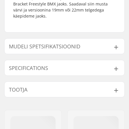
Bracket Freestyle BMX jaoks. Saadaval siin musta
värvi ja versioonina 19mm või 22mm telgedega
käepideme jaoks.
MUDELI SPETSIFIKATSIOONID
Mudel
Väntvõlli läbimõõt
SPECIFICATIONS
19mm
19mm
22mm
22mm
Keskjooks:
Mid
TOOTJA
Nimi:
Sport Import GmbH
Aadress:
Industriestr. 39
Postiindeks:
26188
Linn:
Edewecht