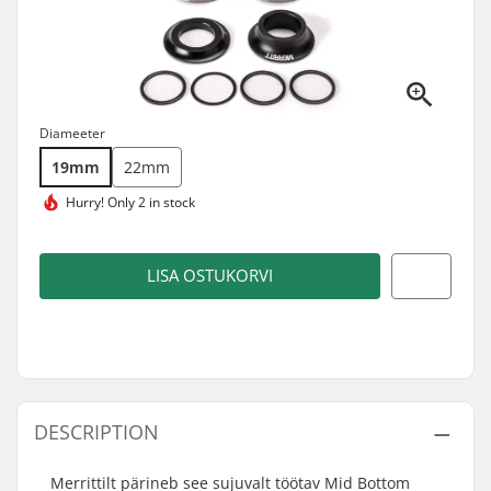
Diameeter
19mm
22mm
Hurry!
Only 2 in stock
LISA OSTUKORVI
DESCRIPTION
Merrittilt pärineb see sujuvalt töötav Mid Bottom