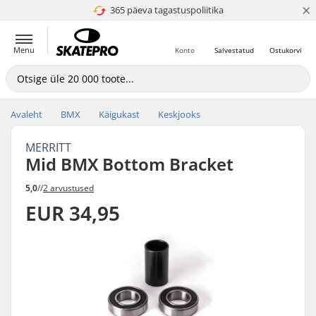
×
365 päeva tagastuspoliitika
4.8 paljaks 5
Menu
Konto
Salvestatud
Ostukorvi
Avaleht
BMX
Käigukast
Keskjooks
MERRITT
Mid BMX Bottom Bracket
5,0
//
2 arvustused
EUR 34,95