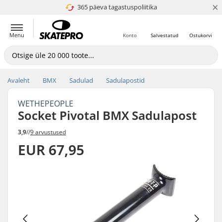
×
365 päeva tagastuspoliitika
4.8 paljaks 5
Menu
Konto
Salvestatud
Ostukorvi
Avaleht
BMX
Sadulad
Sadulapostid
WETHEPEOPLE
Socket Pivotal BMX Sadulapost
3,9
//
9 arvustused
EUR 67,95