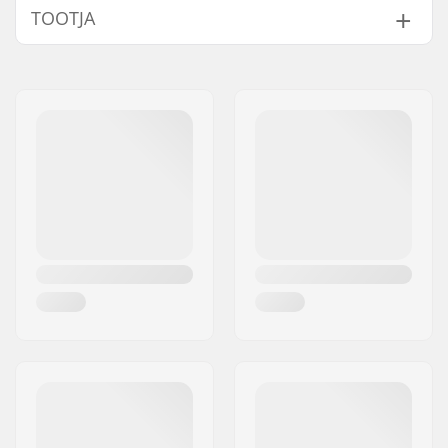
TOOTJA
Sadulaposti pikkus:
200mm, 135mm
BMX sadula posti
25.4mm
Nimi:
We Make Things GmbH
läbimõõt:
Aadress:
RICHARD-BYRD-STR. 12
Kaal:
107g
Postiindeks:
50829
Linn:
Köln
Riik:
Saksamaa