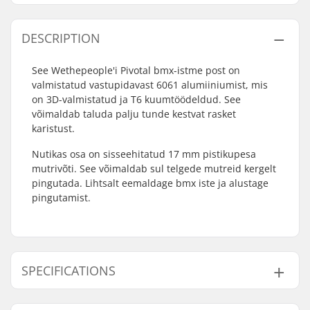
DESCRIPTION
See Wethepeople'i Pivotal bmx-istme post on
valmistatud vastupidavast 6061 alumiiniumist, mis
on 3D-valmistatud ja T6 kuumtöödeldud. See
võimaldab taluda palju tunde kestvat rasket
karistust.
Nutikas osa on sisseehitatud 17 mm pistikupesa
mutrivõti. See võimaldab sul telgede mutreid kergelt
pingutada. Lihtsalt eemaldage bmx iste ja alustage
pingutamist.
SPECIFICATIONS
Sadul:
Pivotal