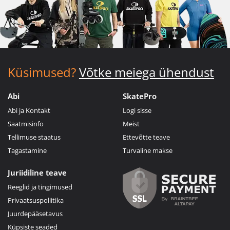
Küsimused?
Võtke meiega ühendust
Abi
SkatePro
Abi ja Kontakt
Logi sisse
Saatmisinfo
Meist
Tellimuse staatus
Ettevõtte teave
Tagastamine
Turvaline makse
Juriidiline teave
Reeglid ja tingimused
Privaatsuspoliitika
Juurdepääsetavus
Küpsiste seaded