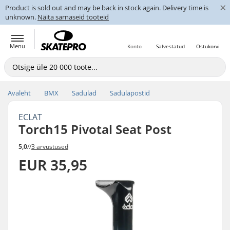
×
Product is sold out and may be back in stock again. Delivery time is
unknown.
Näita sarnaseid tooteid
Menu
Konto
Salvestatud
Ostukorvi
Avaleht
BMX
Sadulad
Sadulapostid
ECLAT
Torch15 Pivotal Seat Post
5,0
//
3 arvustused
EUR 35,95