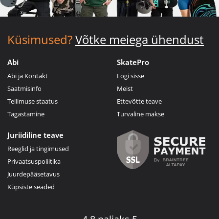
Küsimused?
Võtke meiega ühendust
Abi
SkatePro
Abi ja Kontakt
Logi sisse
Saatmisinfo
Meist
Tellimuse staatus
Ettevõtte teave
Tagastamine
Turvaline makse
Juriidiline teave
Reeglid ja tingimused
Privaatsuspoliitika
Juurdepääsetavus
Küpsiste seaded