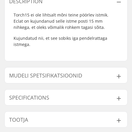
DESCRIPTION
Torch15 ei ole lihtsalt mõni teine pöörlev istmik.
Eclat on kujundanud selle istme posti 15 mm
nihkega, et oleks võimalik rohkem tagasi sõita.
Kujundatud nii, et see sobiks iga pendelrattaga
istmega.
MUDELI SPETSIFIKATSIOONID
Mudel
Sadulaposti pikkus
Kaal
SPECIFICATIONS
75mm - Sinine
75mm
67g
75mm - Punane
75mm
67g
Sadul:
Pivotal
TOOTJA
75mm - Must
75mm
67g
BMX sadula posti
25.4mm
läbimõõt:
75mm - Hõbedane
75mm
67g