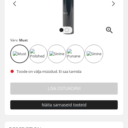
Värv:
Must
Toode on välja müüdud. Ei saa tarnida
LISA OSTUKORVI
Näita sarnaseid tooteid