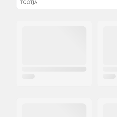
TOOTJA
Plaadi materjal:
Plastic
Saapa tüüp:
Hard
Nimi:
JustSupreme ApS
Oskuste tase:
Beginner
Aadress:
Ydervang 5
Sulgemine:
Lacing
Postiindeks:
4300
Linn:
Holbæk
Riik:
Taani