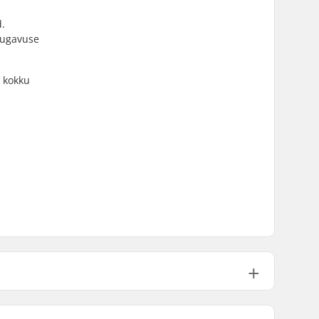
.
mugavuse
d kokku
Not specified