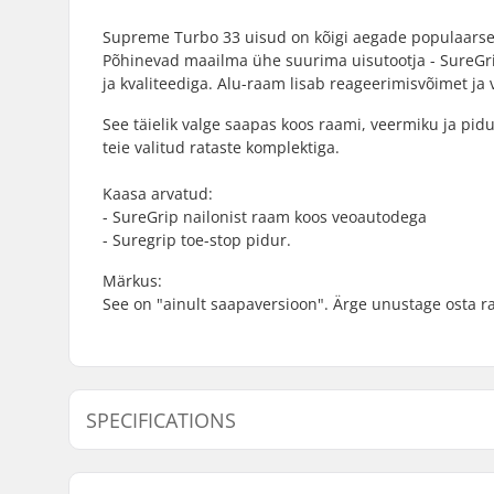
Supreme Turbo 33 uisud on kõigi aegade populaarse
Põhinevad maailma ühe suurima uisutootja - SureGr
ja kvaliteediga. Alu-raam lisab reageerimisvõimet ja
See täielik valge saapas koos raami, veermiku ja pid
teie valitud rataste komplektiga.
Kaasa arvatud:
- SureGrip nailonist raam koos veoautodega
- Suregrip toe-stop pidur.
Märkus:
See on "ainult saapaversioon". Ärge unustage osta rat
SPECIFICATIONS
Ratta läbimõõt:
Not inclu