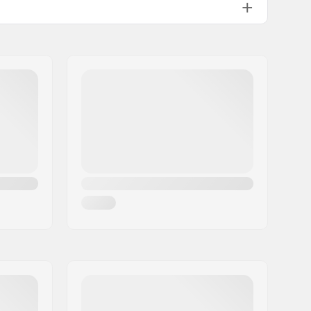
Not includedmm
Plastic
Not specified
Yes