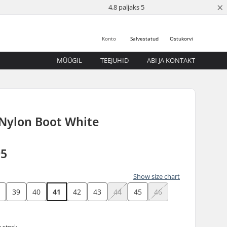
×
4.8 paljaks 5
Konto
Salvestatud
Ostukorvi
MÜÜGIL
TEEJUHID
ABI JA KONTAKT
 Nylon Boot White
95
Show size chart
8
39
40
41
42
43
44
45
46
n stock