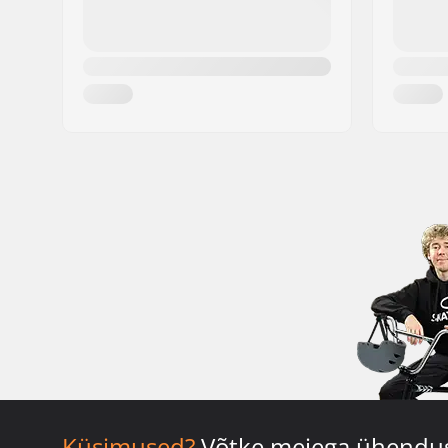
Küsimused?
Võtke meiega ühendu