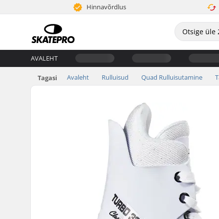
Hinnavõrdlus
AVALEHT
Avaleht
Rulluisud
Quad Rulluisutamine
T
Tagasi