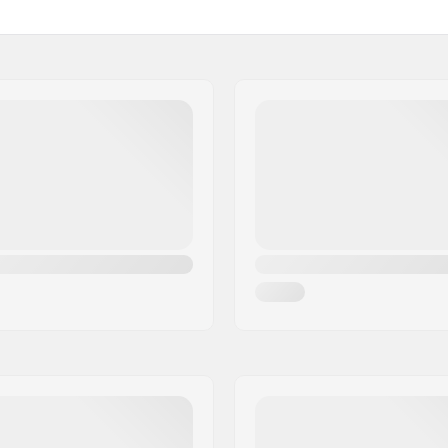
Ratta laius:
Saapa materjal:
Voodri materjal:
Pidur: