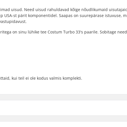
imad uisud. Need uisud rahuldavad kõige nõudlikumaid uisutajaid
ip USA-st pärit komponentidel. Saapas on suurepärase istuvuse, 
 vastupidavust.
uritega on sinu lühike tee Costum Turbo 33's paarile. Sobitage nee
taid, kui teil ei ole kodus valmis komplekti.
ded
Laagri täpsus: