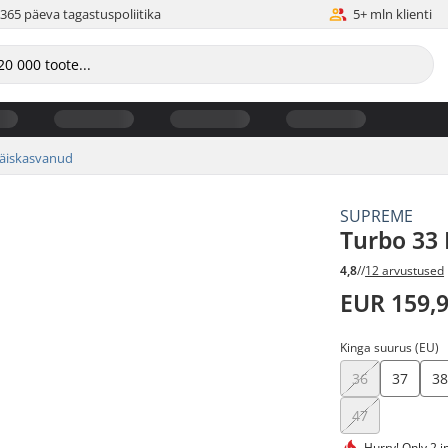
365 päeva tagastuspoliitika
5+ mln klienti
äiskasvanud
SUPREME
Turbo 33
4,8
//
12 arvustused
EUR 159,
Kinga suurus (EU)
36
37
3
47
Hurry!
Only 2 i