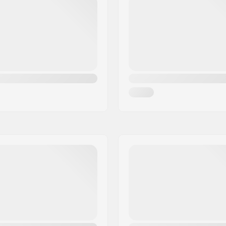
 Skate
Eelnevalt paigaldatud pla
Ratta laius:
Laagri funktsioon:
Kokkupanek: