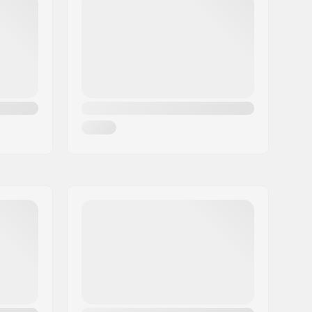
at:
No Plate Pre Mounted
24mm
One Way
Partly assembled