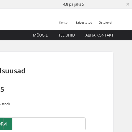
×
4.8 paljaks 5
Konto
Salvestatud
Ostukorvi
MÜÜGIL
TEEJUHID
ABI JA KONTAKT
llsuusad
95
n stock
RVI