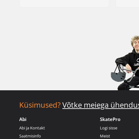
Küsimused?
Võtke meiega ühendu
Abi
SkatePro
Abi ja Kontakt
Logi sisse
Saatmisinfo
Meist