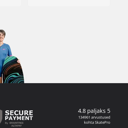
4.8 paljaks 5
134961 arvustused
kohta SkatePro