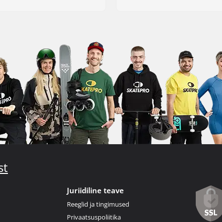
st
Juriidiline teave
Reeglid ja tingimused
Privaatsuspoliitika