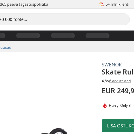
365 päeva tagastuspoliitika
5+ mln klienti
Suusad
SWENOR
Skate Ru
4,8
//
6 arvustused
EUR 249,
Hurry!
Only 3 i
LISA OSTUKO