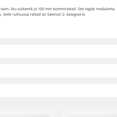
umraam, Alu-südamik ja 100 mm kummirattad. See tagab madalama
 Selle rullsuusa rattad on Swenori 2. kategooria.
Compatible parts
Raami materjal:
,
SNS Skate
Kaugus maapinnast:
Ratta materjal:
ded
Kahvli tüüp:
Ratta läbimõõt: