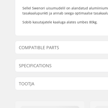
Sellel Swenori uisumudelil on alandatud alumiini
tasakaalupunkti ja annab seega optimaalse tasakaalu.
Sobib kasutajatele kaaluga alates umbes 80kg.
COMPATIBLE PARTS
Leidke ühilduvad tooted Swenor Skate Rullsuusad:
SPECIFICATIONS
Rullsuusa tüüp:
Skate
TOOTJA
Ühilduv sidemed-süsteem:
NNN/NIS
Teljevahe:
580 mm
Nimi:
Sportimport AS
Sidemed:
Not inclu
Aadress:
Trøskeholtet 3
Suusa kaal:
1410g
Postiindeks:
1708