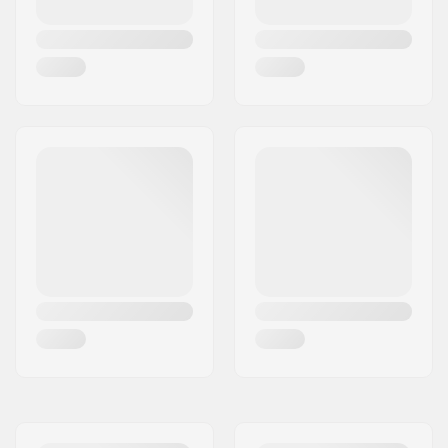
Raami materjal:
Aluminum
Kaugus maapinnast:
40 mm
Ratta materjal:
PU casted
Kahvli tüüp:
Built-In
Ratta läbimõõt:
100mm
Eelnevalt paigaldatud
No Plate Pre Mounted
plaat:
Ratta laius:
24mm
Ratta kiirus:
Standard (2)
Laagri funktsioon:
Free Flowing
Mudakaitsjad:
Included
Kokkupanek:
Partly assembled
Soovituslik kasutaja
Up to 115 kg
kaal: