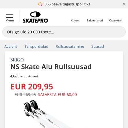
×
365 päeva tagastuspoliitika
4.8 paljaks 5
Menu
Konto
Salvestatud
Ostukorvi
Avaleht
Talispordialad
Rullsuusatamine
Suusad
SKIGO
NS Skate Alu Rullsuusad
4,6
//
5 arvustused
EUR 209,95
EUR 269,95
SALVESTA
EUR 60,00