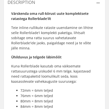
DESCRIPTION
Värskenda oma rull-kiirust uute komplektsete
ratastega
Rollerblade
'
ilt
Teie inline-rullikute rataste uuendamine on lihtne
selle Rollerblade'i komplekti paketiga, lihtsalt
sobitage oma ratta suurus vahetatavate
Rollerblade'ide jaoks, paigaldage need ja te võite
jälle minna.
Ühilduvus ja telgede läbimõõt
Kuna Rollerblade kasutab oma väiksemate
rattasuurustega uiskudel 6 mm telge, kajastavad
need rattapaketid loomulikult seda, koos
kaasasolevate vahekauguste suurusega:
72mm = 6mm teljed
76mm = 6mm teljed
80mm = 8mm teljed
84mm = 8mm teljed