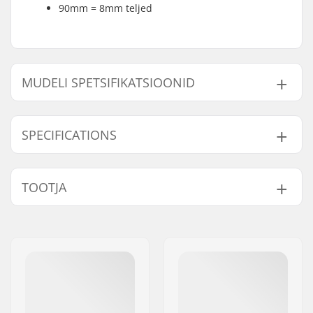
90mm = 8mm teljed
MUDELI SPETSIFIKATSIOONID
Mudel
Ratta läbimõõt
Ratta kõvadus
Telgede 
SPECIFICATIONS
72mm - 80A
72mm
80A
6mm
76mm - 80A
76mm
80A
6mm
Laagrid:
Included
TOOTJA
80mm - 82A
80mm
82A
8mm
Rattad pakendi kohta:
8
Põhimaterjal:
Nylon
Nimi:
Tecnica Group S.p.A.
Aadress:
Via Fante d'Italia 56
Postiindeks:
31040
Linn:
Giavera del Montello
Riik:
Itaalia