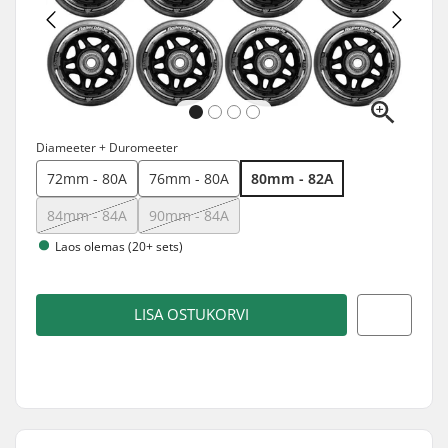
Diameeter + Duromeeter
72mm - 80A
76mm - 80A
80mm - 82A
84mm - 84A
90mm - 84A
Laos olemas (20+ sets)
LISA OSTUKORVI