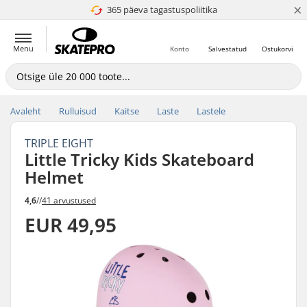
×
365 päeva tagastuspoliitika
4.8 paljaks 5
Menu
Konto
Salvestatud
Ostukorvi
Avaleht
Rulluisud
Kaitse
Laste
Lastele
TRIPLE EIGHT
Little Tricky Kids Skateboard
Helmet
4,6
//
41 arvustused
EUR 49,95