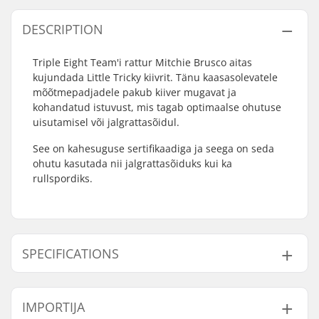
DESCRIPTION
Triple Eight Team'i rattur Mitchie Brusco aitas
kujundada Little Tricky kiivrit. Tänu kaasasolevatele
mõõtmepadjadele pakub kiiver mugavat ja
kohandatud istuvust, mis tagab optimaalse ohutuse
uisutamisel või jalgrattasõidul.
See on kahesuguse sertifikaadiga ja seega on seda
ohutu kasutada nii jalgrattasõiduks kui ka
rullspordiks.
SPECIFICATIONS
Sisemine mõõtmine:
19.69" (50cm), 20.08"
IMPORTIJA
(51cm), 20.47" (52cm),