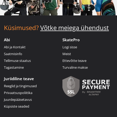
Küsimused?
Võtke meiega ühendust
Abi
SkatePro
Abi ja Kontakt
Logi sisse
Saatmisinfo
Meist
Tellimuse staatus
Ettevõtte teave
Tagastamine
Turvaline makse
Juriidiline teave
Reeglid ja tingimused
Privaatsuspoliitika
Juurdepääsetavus
Küpsiste seaded