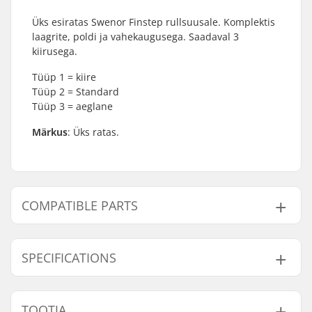
Üks esiratas Swenor Finstep rullsuusale. Komplektis
laagrite, poldi ja vahekaugusega. Saadaval 3
kiirusega.
Tüüp 1 = kiire
Tüüp 2 = Standard
Tüüp 3 = aeglane
Märkus
: Üks ratas.
COMPATIBLE PARTS
Leidke ühilduvad tooted Swenor Finstep Complete
Front Rollerski Wheel:
SPECIFICATIONS
Ratta kiirus:
Standard (2)
TOOTJA
Compatible parts
Rattad pakendi kohta:
1