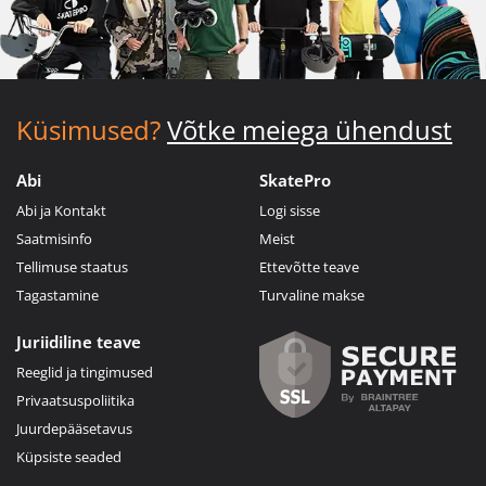
Küsimused?
Võtke meiega ühendust
Abi
SkatePro
Abi ja Kontakt
Logi sisse
Saatmisinfo
Meist
Tellimuse staatus
Ettevõtte teave
Tagastamine
Turvaline makse
Juriidiline teave
Reeglid ja tingimused
Privaatsuspoliitika
Juurdepääsetavus
Küpsiste seaded