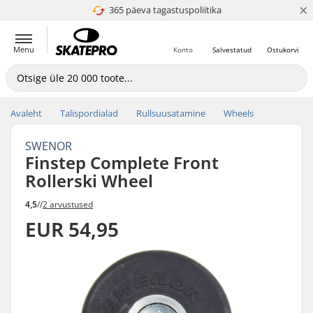
×
365 päeva tagastuspoliitika
4.8 paljaks 5
Menu
Konto
Salvestatud
Ostukorvi
Avaleht
Talispordialad
Rullsuusatamine
Wheels
SWENOR
Finstep Complete Front
Rollerski Wheel
4,5
//
2 arvustused
EUR 54,95