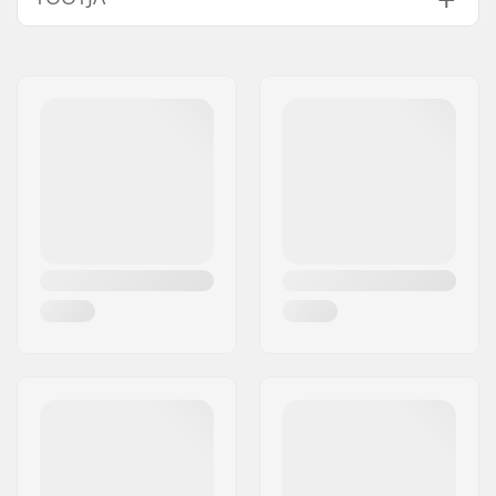
Ratta asukoht:
Front
Nimi:
Sportimport AS
Ratta materjal:
Rubber
Aadress:
Trøskeholtet 3
Ratta läbimõõt:
75mm
Postiindeks:
1708
Ratta laius:
55mm
Linn:
Sarpsborg
Rullsuusa tüüp:
Classic
Riik:
Norra
Poldid, laagrid jne.
Yes
kaasa arvatud: