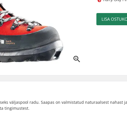
LISA OSTUKO
eks väljaspool radu. Saapas on valmistatud naturaalsest nahast j
ta tingimustest.