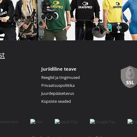
st
Juriidiline teave
Reeglid ja tingimused
Privaatsuspoliitika
Juurdepääsetavus
Küpsiste seaded