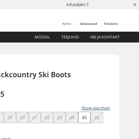
×
4.8 paljaks 5
Konto
Salvestatud
Ostukorvi
MÜÜGIL
TEEJUHID
ABI JA KONTAKT
ackcountry Ski Boots
95
Show size chart
8
39
40
41
42
43
44
45
46
n stock