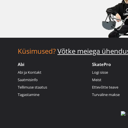
Küsimused?
Võtke meiega ühendu
Abi
SkatePro
Abi ja Kontakt
Logi sisse
Saatmisinfo
Meist
Tellimuse staatus
Ettevõtte teave
Tagastamine
Turvaline makse