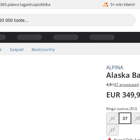
365 päeva tagastuspoliitika
5+ mln klienti
e
Saapad
Backcountry
ALPINA
Alaska B
4,9
//
47 arvustused
EUR 349,
Kinga suurus (EU)
36
37
3
47
Hurry!
Only 1 i