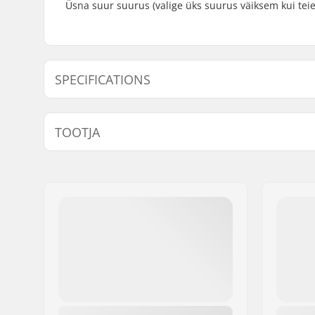
Üsna suur suurus (valige üks suurus väiksem kui teie
SPECIFICATIONS
Lisafunktsioonid:
Leather,
A
TOOTJA
Ühilduv sidemed-süsteem:
Rottefella
Nimi:
Alpina Tovana obutve d.o.o
Aadress:
Strojarska ulica 2
Postiindeks:
4226
Linn:
Ziri
Riik:
Sloveenia