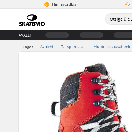
Hinnavõrdlus
AVALEHT
Avaleht
Talispordialad
Murdmaasuusatamin
Tagasi