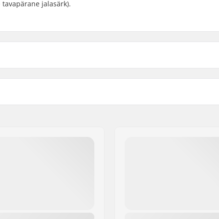
 tavapärane jalasärk).
lpitex
, Thinsulate
Suusatüüp:
 BC
Sugu: