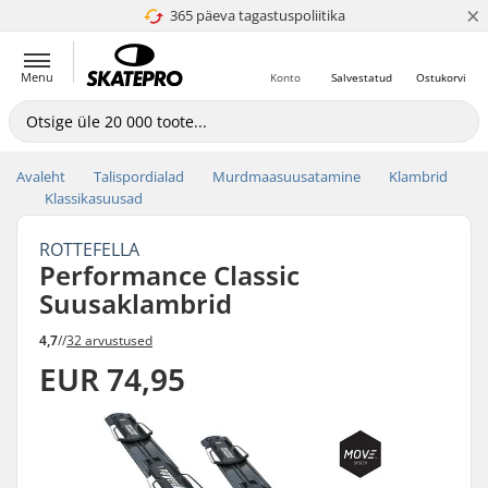
×
365 päeva tagastuspoliitika
4.8 paljaks 5
Menu
Konto
Salvestatud
Ostukorvi
Avaleht
Talispordialad
Murdmaasuusatamine
Klambrid
Klassikasuusad
ROTTEFELLA
Performance Classic
Suusaklambrid
4,7
//
32 arvustused
EUR 74,95