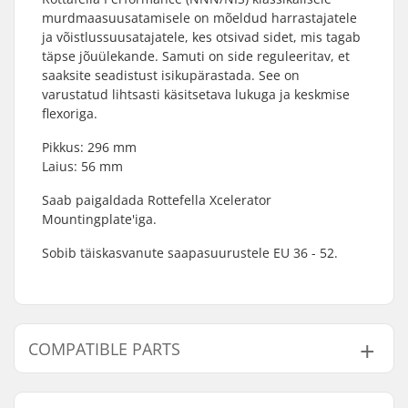
murdmaasuusatamisele on mõeldud harrastajatele
ja võistlussuusatajatele, kes otsivad sidet, mis tagab
täpse jõuülekande. Samuti on side reguleeritav, et
saaksite seadistust isikupärastada. See on
varustatud lihtsasti käsitsetava lukuga ja keskmise
flexoriga.
Pikkus: 296 mm
Laius: 56 mm
Saab paigaldada Rottefella Xcelerator
Mountingplate'iga.
Sobib täiskasvanute saapasuurustele EU 36 - 52.
COMPATIBLE PARTS
Leidke ühilduvad tooted Rottefella Performance