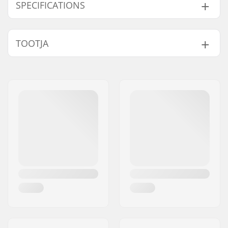
Classic Suusaklambrid:
SPECIFICATIONS
Suusatüüp:
Classic
TOOTJA
Ühilduvad saapad:
NNN, Prolink (NNN),
Compatible parts
Turnamic (NNN)
Nimi:
Rottefella AS
Nende sidemete
NIS New Plate, NIS
Aadress:
Ringeriksveien 70
paigaldusplaadid:
1.0 Plate, NIS 2.0
Postiindeks:
3414
Plate, NIS 3.0 Plate,
Linn:
Lierstranda
NIS RMP Plate
Riik:
Norra