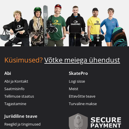
Küsimused?
Võtke meiega ühendust
Abi
SkatePro
Abi ja Kontakt
Logi sisse
Saatmisinfo
Meist
Tellimuse staatus
Ettevõtte teave
Tagastamine
Turvaline makse
Juriidiline teave
Reeglid ja tingimused