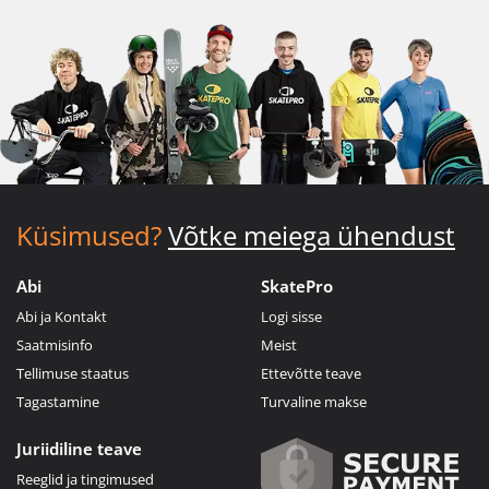
Küsimused?
Võtke meiega ühendust
Abi
SkatePro
Abi ja Kontakt
Logi sisse
Saatmisinfo
Meist
Tellimuse staatus
Ettevõtte teave
Tagastamine
Turvaline makse
Juriidiline teave
Reeglid ja tingimused