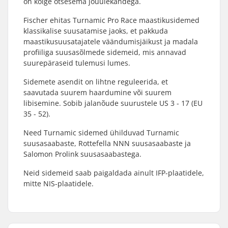
on kõige otsesema jõuülekandega.
Fischer ehitas Turnamic Pro Race maastikusidemed
klassikalise suusatamise jaoks, et pakkuda
maastikusuusatajatele väändumisjäikust ja madala
profiiliga suusasõlmede sidemeid, mis annavad
suurepäraseid tulemusi lumes.
Sidemete asendit on lihtne reguleerida, et
saavutada suurem haardumine või suurem
libisemine. Sobib jalanõude suurustele US 3 - 17 (EU
35 - 52).
Need Turnamic sidemed ühilduvad Turnamic
suusasaabaste, Rottefella NNN suusasaabaste ja
Salomon Prolink suusasaabastega.
Neid sidemeid saab paigaldada ainult IFP-plaatidele,
mitte NIS-plaatidele.