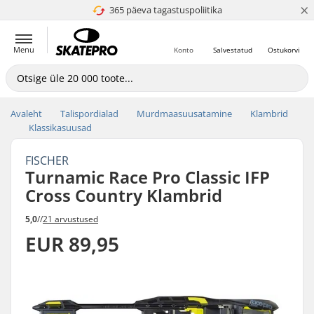
×
365 päeva tagastuspoliitika
4.8 paljaks 5
Menu
Konto
Salvestatud
Ostukorvi
Avaleht
Talispordialad
Murdmaasuusatamine
Klambrid
Klassikasuusad
FISCHER
Turnamic Race Pro Classic IFP
Cross Country Klambrid
5,0
//
21 arvustused
EUR 89,95