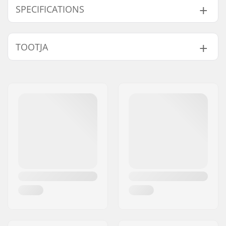
SPECIFICATIONS
Suusatüüp:
Classic
TOOTJA
Ühilduvad saapad:
NNN, Prolink (NNN),
Turnamic (NNN)
Nimi:
Fischer Sports GmbH
Kaal - pr. paar:
200g
Aadress:
Fischerstraße 8
Nende sidemete
IFP Turnamic Plate
Postiindeks:
4910
paigaldusplaadid:
Linn:
Ried im Innkreis
Riik:
Austria