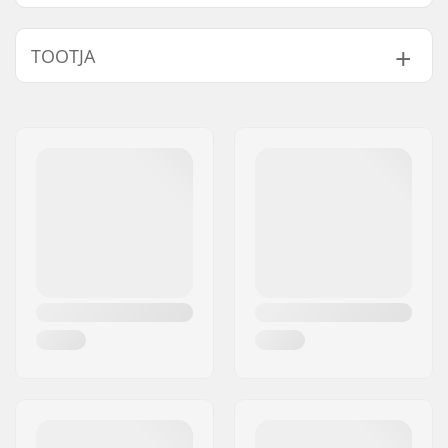
Suusatüüp:
Skate
TOOTJA
Compatible parts
Ühilduvad saapad:
NNN, Prolink (NNN),
Turnamic (NNN)
Nimi:
Rottefella AS
Laius:
56mm
Aadress:
Ringeriksveien 70
Pikkus:
191mm
Postiindeks:
3414
Linn:
Lierstranda
Riik:
Norra