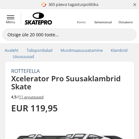
×
365 päeva tagastuspoliitika
4.8 paljaks 5
Menu
Konto
Salvestatud
Ostukorvi
Avaleht
Talispordialad
Murdmaasuusatamine
Klambrid
Uisusuusad
ROTTEFELLA
Xcelerator Pro Suusaklambrid
Skate
4,5
//
11 arvustused
EUR 119,95