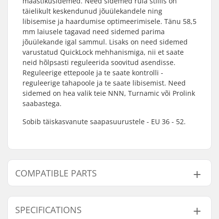
maastikusidemed. Need sidemed rula stiilis on
täielikult keskendunud jõuülekandele ning
libisemise ja haardumise optimeerimisele. Tänu 58,5
mm laiusele tagavad need sidemed parima
jõuülekande igal sammul. Lisaks on need sidemed
varustatud QuickLock mehhanismiga, nii et saate
neid hõlpsasti reguleerida soovitud asendisse.
Reguleerige ettepoole ja te saate kontrolli -
reguleerige tahapoole ja te saate libisemist. Need
sidemed on hea valik teie NNN, Turnamic või Prolink
saabastega.
Sobib täiskasvanute saapasuurustele - EU 36 - 52.
COMPATIBLE PARTS
Leidke ühilduvad tooted Rottefella Xcelerator Pro
Suusaklambrid Skate:
SPECIFICATIONS