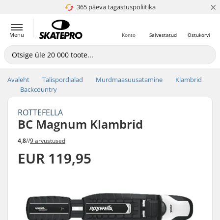
×
365 päeva tagastuspoliitika
4.8 paljaks 5
Menu
Konto
Salvestatud
Ostukorvi
Avaleht
Talispordialad
Murdmaasuusatamine
Klambrid
Backcountry
ROTTEFELLA
BC Magnum Klambrid
4,8
//
9 arvustused
EUR 119,95