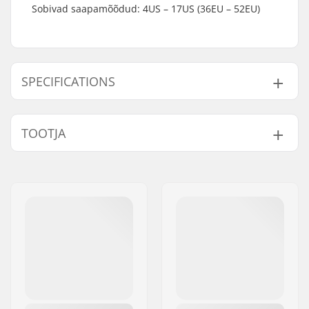
Sobivad saapamõõdud: 4US – 17US (36EU – 52EU)
SPECIFICATIONS
Suusatüüp:
Backcountry
TOOTJA
Laius:
58mm
Ühilduvad saapad:
Rottefella BC
Nimi:
Rottefella AS
Kaal - pr. paar:
529g
Aadress:
Ringeriksveien 70
Pikkus:
472mm
Postiindeks:
3414
Nende sidemete
No Plate Needed
Linn:
Lierstranda
paigaldusplaadid:
Riik:
Norra