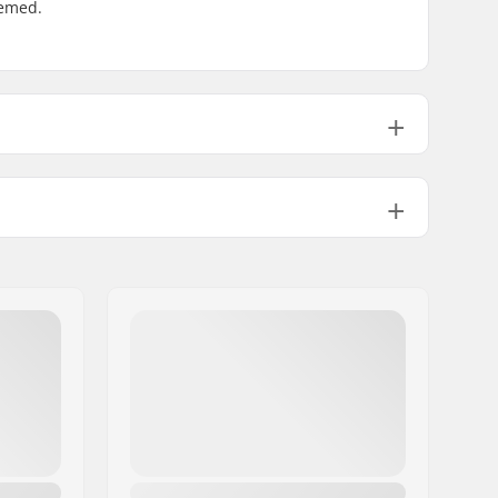
demed.