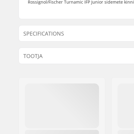
Rossignol/Fischer Turnamic IFP Junior sidemete kinn
SPECIFICATIONS
Plaatide jaoks sobivad sidemed:
IFP Junio
TOOTJA
Nimi:
SKIS ROSSIGNOL SAS
Aadress:
98 rue Louis Barran
Postiindeks:
38430
Linn:
Saint-Jean de Moirans
Riik:
Prantsusmaa