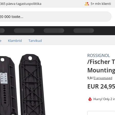
365 päeva tagastuspoliitika
5+ mln klienti
e
Klambrid
Tarvikud
ROSSIGNOL
/Fischer 
Mounting
5,0
//
3 arvustused
EUR 24,9
Hurry!
Only 2 i