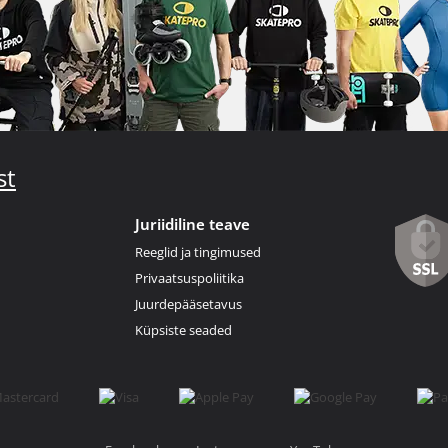
st
Juriidiline teave
Reeglid ja tingimused
Privaatsuspoliitika
Juurdepääsetavus
Küpsiste seaded