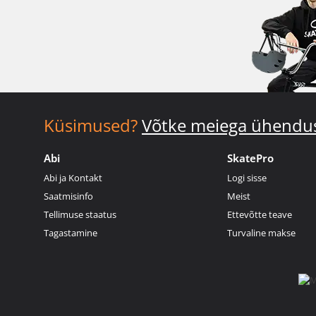
Küsimused?
Võtke meiega ühendu
Abi
SkatePro
Abi ja Kontakt
Logi sisse
Saatmisinfo
Meist
Tellimuse staatus
Ettevõtte teave
Tagastamine
Turvaline makse