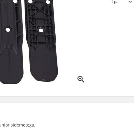
1
pair
unior sidemetega.