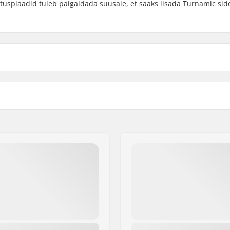
itusplaadid tuleb paigaldada suusale, et saaks lisada Turnamic si
r Turnamic