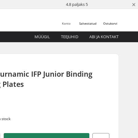
×
4.8 paljaks 5
Konto
Salvestatud
Ostukorvi
MÜÜGIL
TEEJUHID
ABI JA KONTAKT
Turnamic IFP Junior Binding
 Plates
5
n stock