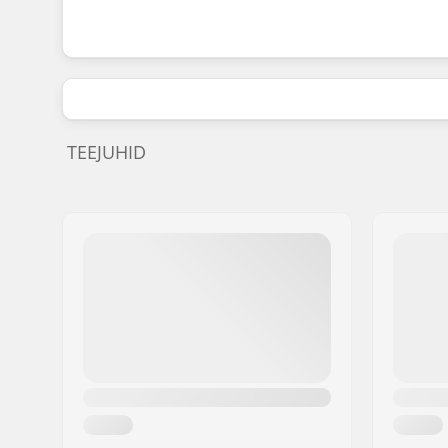
TEEJUHID