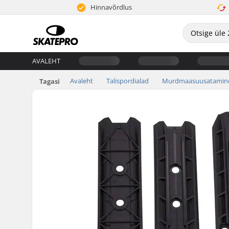
Hinnavõrdlus
AVALEHT
Avaleht
Talispordialad
Murdmaasuusatamin
Tagasi