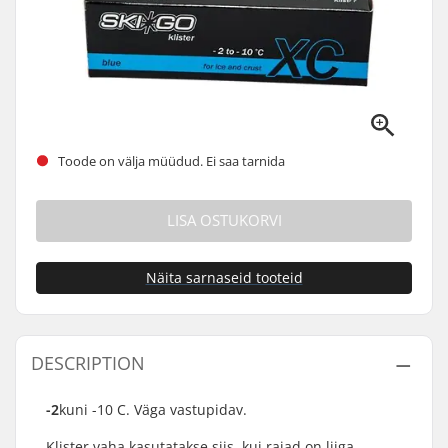
Toode on välja müüdud. Ei saa tarnida
LISA OSTUKORVI
Näita sarnaseid tooteid
DESCRIPTION
-2
kuni -10 C. Väga vastupidav.
Klister vaha kasutatakse siis, kui rajad on liiga