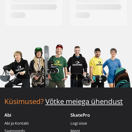
Küsimused?
Võtke meiega ühendust
Abi
SkatePro
Abi ja Kontakt
Logi sisse
Saatmisinfo
Meist