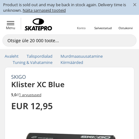
×
Product is sold out and may be back in stock again. Delivery time is
unknown.
Näita sarnaseid tooteid
Menu
Konto
Salvestatud
Ostukorvi
Avaleht
Talispordialad
Murdmaasuusatamine
Tuning & Vahatamine
Kiirmäärded
SKIGO
Klister XC Blue
5,0
//
1 arvustused
EUR 12,95