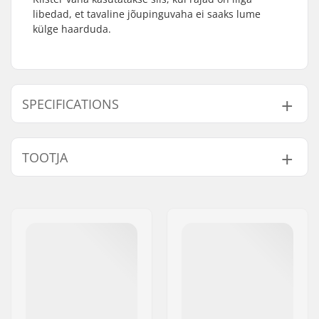
libedad, et tavaline jõupinguvaha ei saaks lume
külge haarduda.
SPECIFICATIONS
Temperatuur:
-2 to -10 °C
TOOTJA
Nimi:
SkiGO AB
Aadress:
Fasadvägen 9
Postiindeks:
98141
Linn:
Kiruna
Riik:
Rootsi