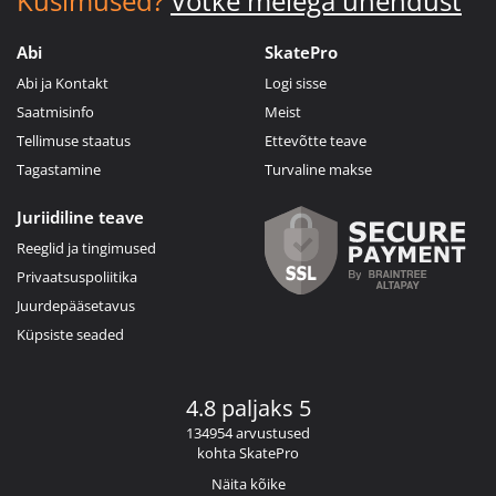
Küsimused?
Võtke meiega ühendust
Abi
SkatePro
Abi ja Kontakt
Logi sisse
Saatmisinfo
Meist
Tellimuse staatus
Ettevõtte teave
Tagastamine
Turvaline makse
Juriidiline teave
Reeglid ja tingimused
Privaatsuspoliitika
Juurdepääsetavus
Küpsiste seaded
4.8 paljaks 5
134954 arvustused
kohta SkatePro
Näita kõike