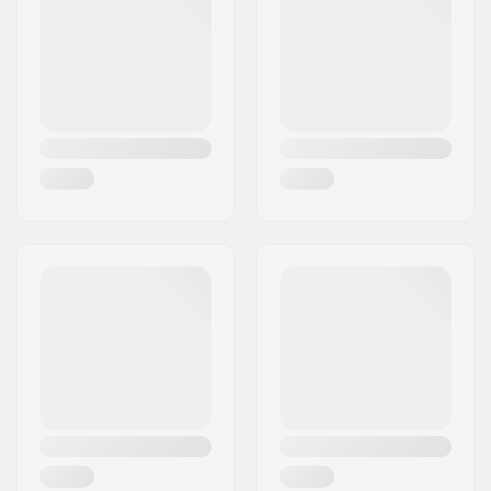
Linn:
Kiruna
Riik:
Rootsi