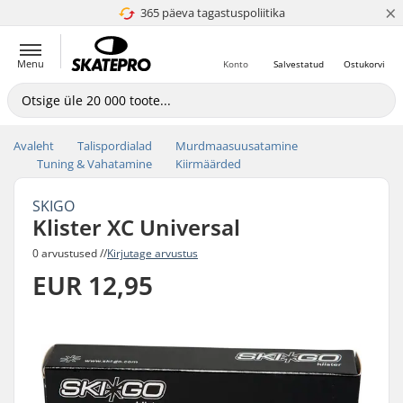
×
365 päeva tagastuspoliitika
4.8 paljaks 5
Menu
Konto
Salvestatud
Ostukorvi
Avaleht
Talispordialad
Murdmaasuusatamine
Tuning & Vahatamine
Kiirmäärded
SKIGO
Klister XC Universal
0 arvustused //
Kirjutage arvustus
EUR 12,95