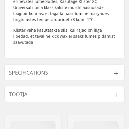
erinevates lumeoludes. Kasutage Klister XC
Universal'i oma klassikaliste murdmaasuusade
löögipiirkonnas, et tagada haardumine märgades
tingimustes temperatuuridel +3 kuni -1°C.
Klister vaha kasutatakse siis, kui rajad on liiga
libedad, et tavaline kick wax ei saaks lumes pidamist
saavutada
SPECIFICATIONS
Temperatuur:
+3 to -1 °C
TOOTJA
Nimi:
SkiGO AB
Aadress:
Fasadvägen 9
Postiindeks:
98141