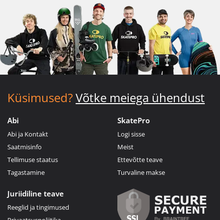
Küsimused?
Võtke meiega ühendust
Abi
SkatePro
Abi ja Kontakt
Logi sisse
Saatmisinfo
Meist
Tellimuse staatus
Ettevõtte teave
Tagastamine
Turvaline makse
Juriidiline teave
Reeglid ja tingimused