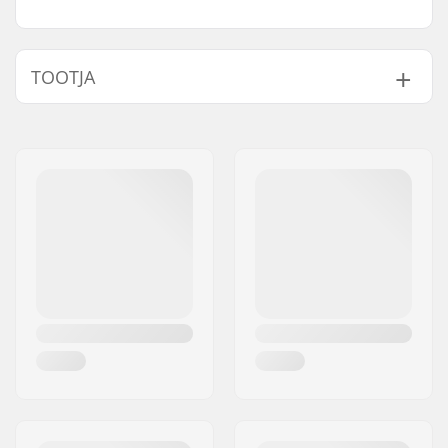
TOOTJA
Nimi:
STM Sport A/S
Aadress:
Industrivej 19
Postiindeks:
8260
Linn:
Viby J
Riik:
Taani