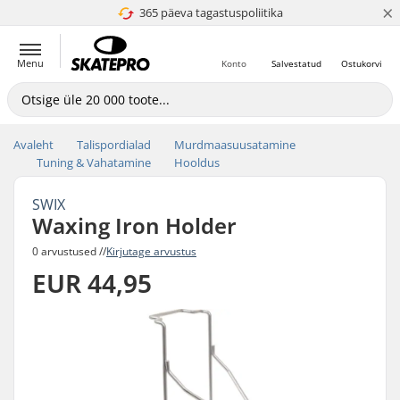
×
365 päeva tagastuspoliitika
4.8 paljaks 5
Menu
Konto
Salvestatud
Ostukorvi
Avaleht
Talispordialad
Murdmaasuusatamine
Tuning & Vahatamine
Hooldus
SWIX
Waxing Iron Holder
0 arvustused //
Kirjutage arvustus
EUR 44,95