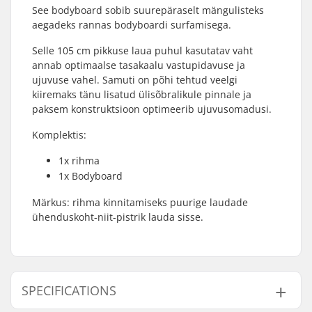
See bodyboard sobib suurepäraselt mängulisteks
aegadeks rannas bodyboardi surfamisega.
Selle 105 cm pikkuse laua puhul kasutatav vaht
annab optimaalse tasakaalu vastupidavuse ja
ujuvuse vahel. Samuti on põhi tehtud veelgi
kiiremaks tänu lisatud ülisõbralikule pinnale ja
paksem konstruktsioon optimeerib ujuvusomadusi.
Komplektis:
1x rihma
1x Bodyboard
Märkus: rihma kinnitamiseks puurige laudade
ühenduskoht-niit-pistrik lauda sisse.
SPECIFICATIONS