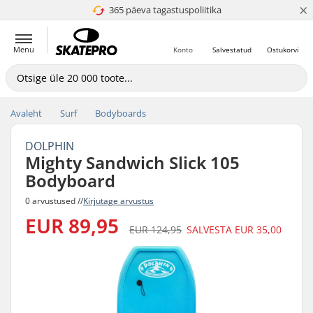
×
365 päeva tagastuspoliitika
4.8 paljaks 5
Menu
Konto
Salvestatud
Ostukorvi
Avaleht
Surf
Bodyboards
DOLPHIN
Mighty Sandwich Slick 105
Bodyboard
0 arvustused //
Kirjutage arvustus
EUR 89,95
EUR 124,95
SALVESTA
EUR 35,00