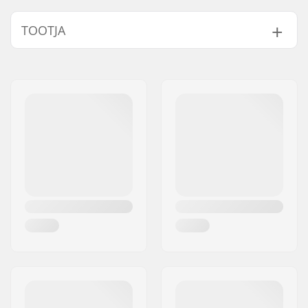
Pikkus:
3'5" (105cm)
TOOTJA
Laius:
56cm
Toote paksus:
1.42" (3.6cm)
Nimi:
Intersurf A/S
Oskuste tase:
Beginner
,
Aadress:
Formervej 2
Intermediate
,
Postiindeks:
6800
Advanced
Linn:
Varde
Kasutaja kaal:
110lbs - 154lbs
Riik:
Taani
Kaal:
1.71kg