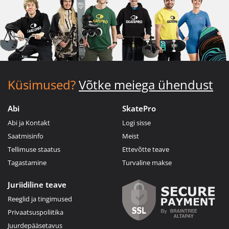
Küsimused?
Võtke meiega ühendust
Abi
SkatePro
Abi ja Kontakt
Logi sisse
Saatmisinfo
Meist
Tellimuse staatus
Ettevõtte teave
Tagastamine
Turvaline makse
Juriidiline teave
Reeglid ja tingimused
Privaatsuspoliitika
Juurdepääsetavus