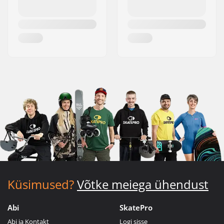
Küsimused?
Võtke meiega ühendust
Abi
SkatePro
Abi ja Kontakt
Logi sisse