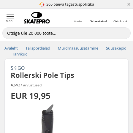
×
365 päeva tagastuspoliitika
4.8 paljaks 5
Menu
Konto
Salvestatud
Ostukorvi
Avaleht
Talispordialad
Murdmaasuusatamine
Suusakepid
Tarvikud
SKIGO
Rollerski Pole Tips
4,6
//
27 arvustused
EUR 19,95