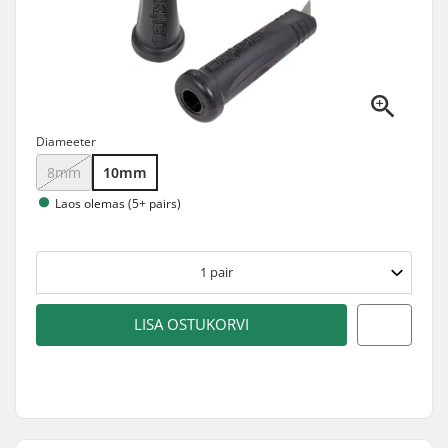
Diameeter
8mm
10mm
Laos olemas (5+ pairs)
1
pair
LISA OSTUKORVI