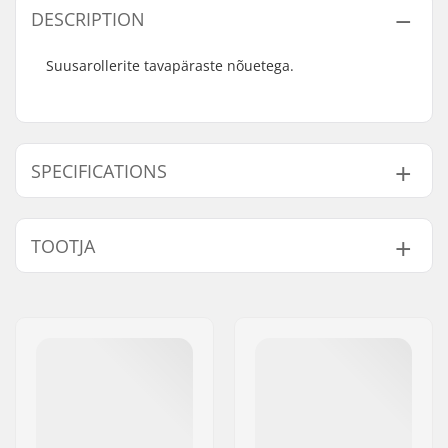
DESCRIPTION
Suusarollerite tavapäraste nõuetega.
SPECIFICATIONS
Sisemine sügavus:
47mm
TOOTJA
Sisemine läbimõõt:
8mm, 10mm
Nimi:
SkiGO AB
Aadress:
Fasadvägen 9
Postiindeks:
98141
Linn:
Kiruna
Riik:
Rootsi