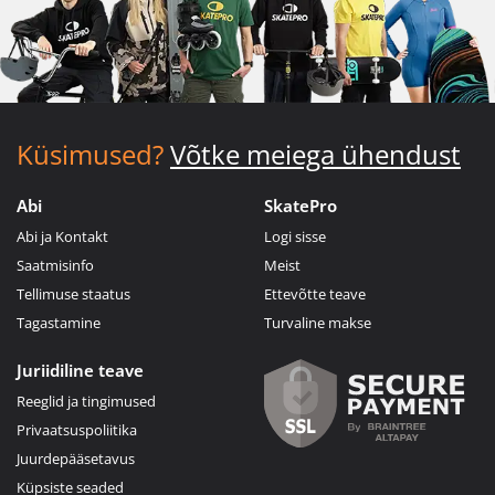
Küsimused?
Võtke meiega ühendust
Abi
SkatePro
Abi ja Kontakt
Logi sisse
Saatmisinfo
Meist
Tellimuse staatus
Ettevõtte teave
Tagastamine
Turvaline makse
Juriidiline teave
Reeglid ja tingimused
Privaatsuspoliitika
Juurdepääsetavus
Küpsiste seaded