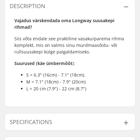
DESCRIPTION
Vajadus värskendada oma Longway suusakepi
rihmad?
Siis võta endale see praktiline vasaku/parema rihma
komplekt, mis on valmis sinu murdmaasõidu- või
rullsuusakepi külge paigaldamiseks.
Suurused (käe ümbermõõt
):
S = 6.3" (16cm) - 7.1" (18cm).
M = 7.1" (18cm) - 7.9" (20cm)
L = 20 cm (7.9") - 22 cm (8.7")
SPECIFICATIONS
Tükid pakendi kohta:
2