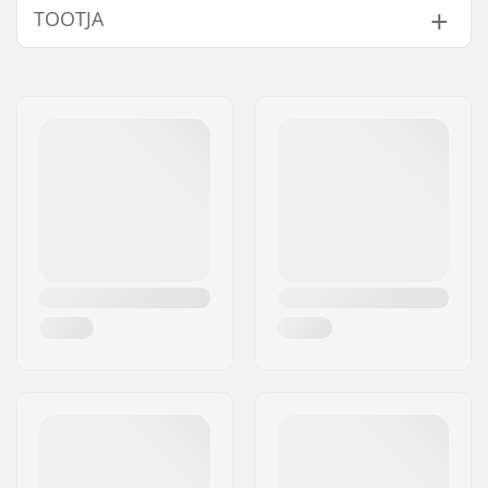
TOOTJA
Nimi:
Centrano ApS
Aadress:
Omega 6
Postiindeks:
8382
Linn:
Hinnerup
Riik:
Taani