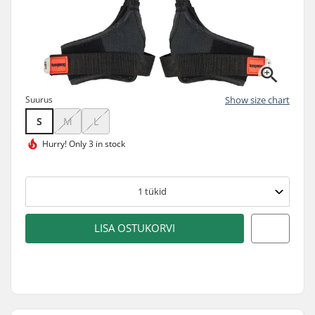
Suurus
Show size chart
S
M
L
Hurry!
Only 3 in stock
1
tükid
LISA OSTUKORVI