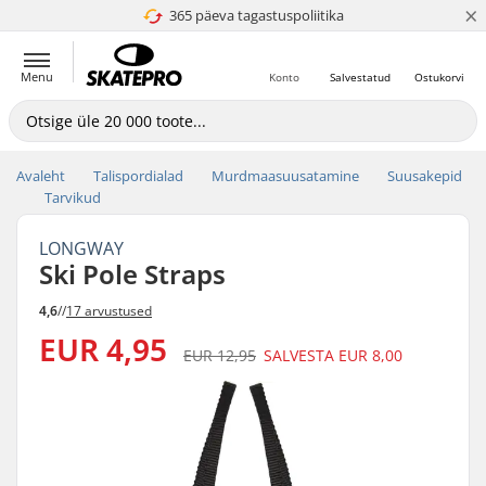
×
365 päeva tagastuspoliitika
4.8 paljaks 5
Menu
Konto
Salvestatud
Ostukorvi
Avaleht
Talispordialad
Murdmaasuusatamine
Suusakepid
Tarvikud
LONGWAY
Ski Pole Straps
4,6
//
17 arvustused
EUR 4,95
EUR 12,95
SALVESTA
EUR 8,00