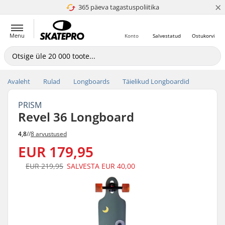
×
365 päeva tagastuspoliitika
4.8 paljaks 5
Menu
Konto
Salvestatud
Ostukorvi
Avaleht
Rulad
Longboards
Täielikud Longboardid
PRISM
Revel 36 Longboard
4,8
//
8 arvustused
EUR 179,95
EUR 219,95
SALVESTA
EUR 40,00