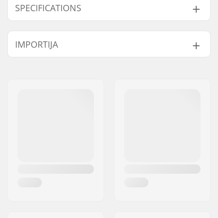
SPECIFICATIONS
Deck laius:
9.25" (23.5cm)
IMPORTIJA
Deck pikkus:
36" (91.4cm)
Teljevahe:
26.5" (67.3cm)
Nimi:
Centrano ApS
Deck materjal:
Maple, 6-ply
Aadress:
Omega 6
Täiendavad
Bamboo, 1-ply
Postiindeks:
8382
materjalid:
Linn:
Hinnerup
Deck omadused:
Twin tip, Cut outs
Riik:
Taani
Griptape:
Pre-gripped
Trukid tüüp:
Inverted kingpin,
Standard hanger,
Drop through
Hanger laius:
180mm (7")
Telgede laius:
10"
Hanger Degree:
50°
Bushings:
90A