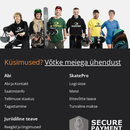
Küsimused?
Võtke meiega ühendust
Abi
SkatePro
Abi ja Kontakt
Logi sisse
Saatmisinfo
Meist
Tellimuse staatus
Ettevõtte teave
Tagastamine
Turvaline makse
Juriidiline teave
Reeglid ja tingimused