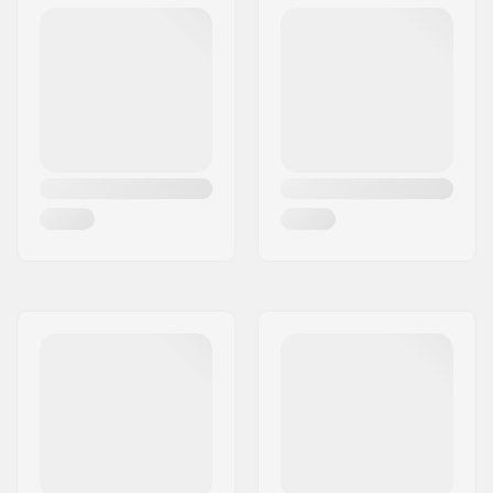
Ratta läbimõõt:
69mm
Ratta kõvadus:
78A
Ratta materjal:
PU casted
Laagri täpsus:
ABEC-7
Konkava:
Low
Oskuste tase:
Beginner
,
Intermediate
,
Advanced
Riding Style:
Freeride,
Cruise
,
Carving