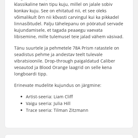
klassikaline twin tipu kuju, millel on jalale sobiv
konkav kuju. See on ehitatud nii, et see oleks
võimalikult õrn nii kõvasti carvingul kui ka pikkadel
linnasõitudel. Palju tähelepanu on pööratud servade
kujundamisele, et tagada peaaegu vaevata
libisemine, mille tulemusel teie jalad vähem väsivad.
Tänu suurtele ja pehmetele 78A Prism ratastele on
seadistus pehme ja andestav teelt tulevale
vibratsioonile. Drop-through paigaldatud Caliber
veoautod ja Blood Orange laagrid on selle kena
longboardi tipp.
Erinevate mudelite kujundus on järgmine:
Artist-seeria: Liam Cliff
Vaigu seeria: Julia Hill
Trace seeria: Tilman Zitzmann