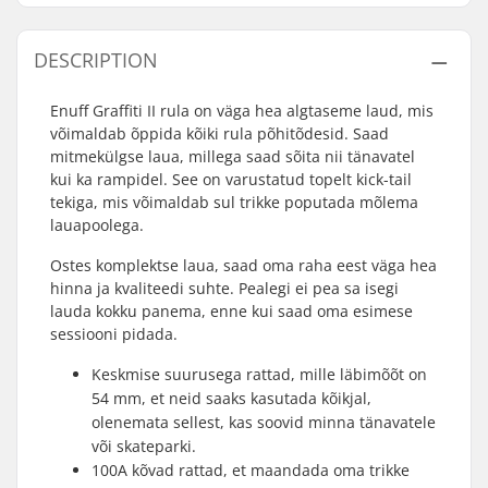
DESCRIPTION
Enuff Graffiti II rula on väga hea algtaseme laud, mis
võimaldab õppida kõiki rula põhitõdesid. Saad
mitmekülgse laua, millega saad sõita nii tänavatel
kui ka rampidel. See on varustatud topelt kick-tail
tekiga, mis võimaldab sul trikke poputada mõlema
lauapoolega.
Ostes komplektse laua, saad oma raha eest väga hea
hinna ja kvaliteedi suhte. Pealegi ei pea sa isegi
lauda kokku panema, enne kui saad oma esimese
sessiooni pidada.
Keskmise suurusega rattad, mille läbimõõt on
54 mm, et neid saaks kasutada kõikjal,
olenemata sellest, kas soovid minna tänavatele
või skateparki.
100A kõvad rattad, et maandada oma trikke