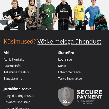
Küsimused?
Võtke meiega ühendust
Abi
SkatePro
Abi ja Kontakt
Logi sisse
Saatmisinfo
Meist
Tellimuse staatus
Ettevõtte teave
Tagastamine
Turvaline makse
Juriidiline teave
Reeglid ja tingimused
Privaatsuspoliitika
Juurdepääsetavus