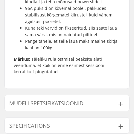
kindlalt ja teha mõnusaid powerslide'i.
96A puksid on kõvemal poolel, pakkudes
stabiilsust kõrgematel kiirustel, kuid vähem
agiilsust pööretel.
Kuna teki värvid on fikseeritud, siis saate laua
sama värvi, mis on näidatud piltidel
Pange tähele, et selle laua maksimaalne sõitja
kaal on 100kg.
Märkus:
Täieliku rula ostmisel peaksite alati
veenduma, et kõik on enne esimest sessiooni
korralikult pingutatud.
MUDELI SPETSIFIKATSIOONID
Mudel
Deck laius
Deck pikkus
SPECIFICATIONS
7.25"
7.25" (18.4cm)
29.5" (75cm)