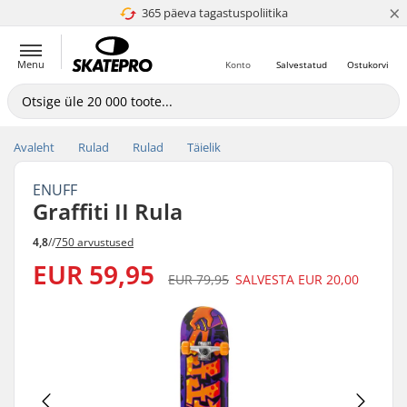
×
365 päeva tagastuspoliitika
4.8 paljaks 5
Menu
Konto
Salvestatud
Ostukorvi
Avaleht
Rulad
Rulad
Täielik
ENUFF
Graffiti II Rula
4,8
//
750 arvustused
EUR 59,95
EUR 79,95
SALVESTA
EUR 20,00