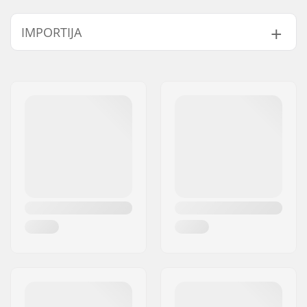
7.75"
7.75" (19.7cm)
31" (78.7cm)
Deck materjal:
Chinese maple, 7-ply
IMPORTIJA
Täiendavad
American stiff glue
materjalid:
Nimi:
Centrano ApS
Deck omadused:
Double kicktail
Aadress:
Omega 6
Ratta läbimõõt:
54mm
Postiindeks:
8382
Ratta laius:
34mm
Linn:
Hinnerup
Ratta kõvadus:
100A
Riik:
Taani
Ratta materjal:
PU casted, SHR
Laagri täpsus:
ABEC-7
Teki värvid:
Fixed Colors
Konkava:
Medium
Trukid tüüp:
Standard kingpin,
Standard hanger
Hanger laius:
129mm (5")
Bushings:
96A
Griptape:
Pre-gripped