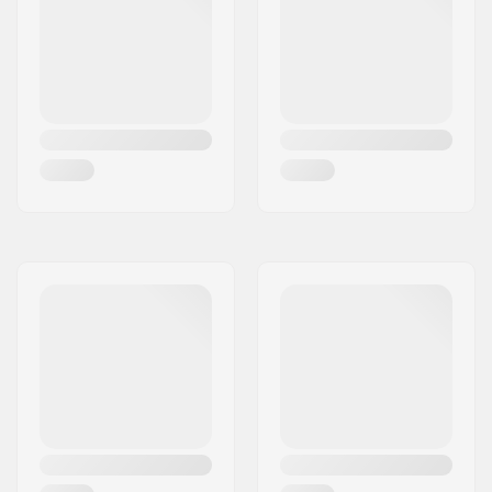
Kaal:
2330g
Maksimaalne sõitja
100 kg
kaal: