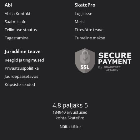
Abi
SkatePro
Abi ja Kontakt
Logi sisse
Saatmisinfo
Meist
Tellimuse staatus
Ettevõtte teave
Tagastamine
Turvaline makse
Juriidiline teave
Reeglid ja tingimused
Privaatsuspoliitika
Juurdepääsetavus
Küpsiste seaded
4.8 paljaks 5
134940 arvustused
kohta SkatePro
Näita kõike