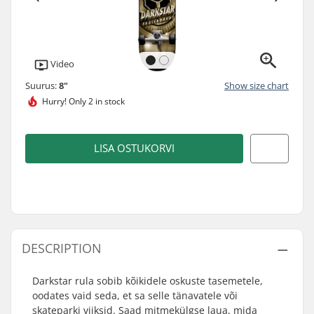
Video
Suurus:
8"
Show size chart
Hurry!
Only 2 in stock
LISA OSTUKORVI
DESCRIPTION
Darkstar rula sobib kõikidele oskuste tasemetele,
oodates vaid seda, et sa selle tänavatele või
skateparki viiksid. Saad mitmekülgse laua, mida