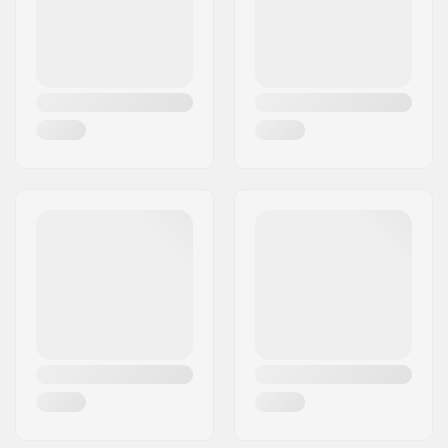
Ratta läbimõõt:
52mm
Riik:
Taani
Ratta kõvadus:
100A
Ratta materjal:
PU casted
Laagri täpsus:
ABEC-7
Konkava:
Medium
Trukid tüüp:
Standard kingpin,
Standard hanger
Bushings:
95A
Griptape:
Pre-gripped
Maksimaalne sõitja
90 kg
kaal: