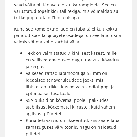
saad võtta nii tänavatele kui ka rampidele. See on
varustatud topelt kick-tail tekiga, mis võimaldab sul
trikke poputada mõlema otsaga.
Kuna see komplektne laud on juba täielikult kokku
pandud koos kõigi õigete osadega, on see laud üsna
valmis sõitma kohe karbist välja.
Tekk on valmistatud 7-kihilisest kasest, millel
on sellised omadused nagu tugevus, kõvadus
ja kergus.
Väikesed rattad läbimõõduga 52 mm on
ideaalsed tänavarulaudade jaoks, mis
lihtsustab trikke, kus on vaja kindlat popi ja
optimaalset tasakaalu
95A puksid on kõvemal poolel, pakkudes
stabiilsust kõrgematel kiirustel, kuid vähem
agiilsust pööretel
Kuna teki värvid on fikseeritud, siis saate laua
samasuguses värvitoonis, nagu on näidatud
piltidel