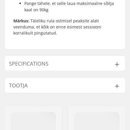
Pange tähele, et selle laua maksimaalne sõitja
kaal on 90kg
Märkus:
Täieliku rula ostmisel peaksite alati
veenduma, et kõik on enne esimest sessiooni
korralikult pingutatud.
SPECIFICATIONS
Deck laius:
8" (20.3cm)
TOOTJA
Deck pikkus:
31.6" (80.3cm)
Teljevahe:
14" (35.6cm)
Nimi:
Emporium A/S
Deck materjal:
Birch, 7-ply
Aadress:
Rolighedsvej 20, 1958
Täiendavad
American stiff glue
Frederiksberg C
materjalid:
Postiindeks:
1958
Deck omadused:
Double kicktail
Linn:
Copenhagen