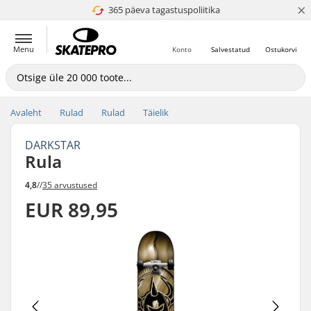
×
365 päeva tagastuspoliitika
4.8 paljaks 5
Menu
Konto
Salvestatud
Ostukorvi
Avaleht
Rulad
Rulad
Täielik
DARKSTAR
Rula
4,8
//
35 arvustused
EUR 89,95