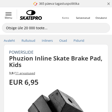
×
365 päeva tagastuspoliitika
4.8 paljaks 5
Menu
Konto
Salvestatud
Ostukorvi
Avaleht
Rulluisud
Inliners
Osad
Pidurid
POWERSLIDE
Phuzion Inline Skate Brake Pad,
Kids
3,8
//
11 arvustused
EUR 6,95