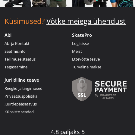
Küsimused?
Võtke meiega ühendust
Abi
SkatePro
Abi ja Kontakt
Logi sisse
Saatmisinfo
Meist
Tellimuse staatus
Ettevõtte teave
Tagastamine
Turvaline makse
Juriidiline teave
Reeglid ja tingimused
Privaatsuspoliitika
Juurdepääsetavus
Küpsiste seaded
4.8 paljaks 5