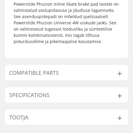
Powerslide Phuzion Inline Skate brake pad lastele on
valmistatud vastupidavuse ja jõudluse tagamiseks.
See asenduspidepadi on mõeldud spetsiaalselt
Powerslide Phuzion Universe 4W uiskude jaoks. See
on valmistatud tugevast loodusliku ja sünteetilise
kummi kombinatsioonist, mis tagab tõhusa
pidurdusvõime ja pikemaajalise kasutamise.
COMPATIBLE PARTS
Leidke ühilduvad tooted Powerslide Phuzion Inline
Skate Brake Pad, Kids:
SPECIFICATIONS
Telg:
Not included
TOOTJA
Brake mounting bolt:
Not included
Compatible with
Nimi:
Powerslide