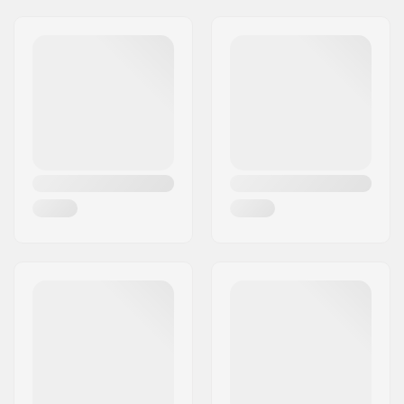
Sportartikelvertriebs GmbH
Aadress:
Esbachgraben 1
Postiindeks:
95463
Linn:
Bindlach
Riik:
Saksamaa