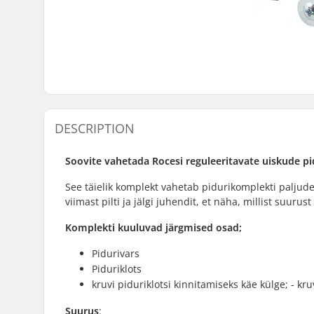
DESCRIPTION
Soovite vahetada Rocesi reguleeritavate uiskude pi
See täielik komplekt vahetab pidurikomplekti paljud
viimast pilti ja jälgi juhendit, et näha, millist suurus
Komplekti kuuluvad järgmised osad;
Pidurivars
Piduriklots
kruvi piduriklotsi kinnitamiseks käe külge; - kru
Suurus
: