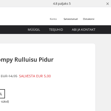
×
4.8 paljaks 5
Konto
Salvestatud
Ostukorvi
MÜÜGIL
TEEJUHID
ABI JA KONTAKT
ompy Rulluisu Pidur
EUR 14,95
SALVESTA
EUR 5,00
-L
 tükid)