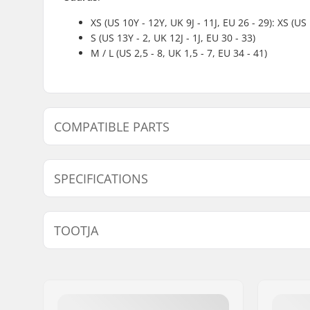
XS (US 10Y - 12Y, UK 9J - 11J, EU 26 - 29): XS (US 
S (US 13Y - 2, UK 12J - 1J, EU 30 - 33)
M / L (US 2,5 - 8, UK 1,5 - 7, EU 34 - 41)
COMPATIBLE PARTS
Leidke ühilduvad tooted Roces Jokey / Compy Rulluis
SPECIFICATIONS
Brake mounting bolt:
Included
TOOTJA
Nimi:
Roces Sports s.r.l.
Aadress:
Via G. Ferraris, 36
Postiindeks:
31044