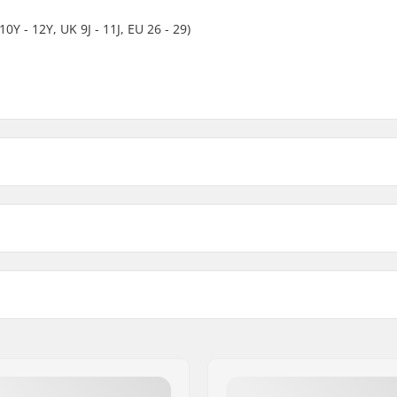
10Y - 12Y, UK 9J - 11J, EU 26 - 29)
u Pidur:
Compatible with