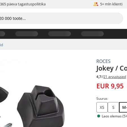
365 päeva tagastuspoliitika
5+ mln klienti
id
ROCES
Jokey / C
4,7
//
21 arvustused
EUR 9,95
Suurus
XS
S
M
Laos olemas (5+