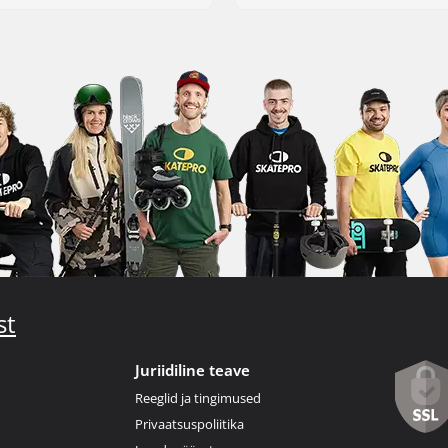
st
Juriidiline teave
Reeglid ja tingimused
Privaatsuspoliitika