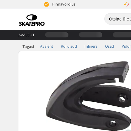
Hinnavõrdlus
AVALEHT
Avaleht
Rulluisud
Inliners
Osad
Pidur
Tagasi