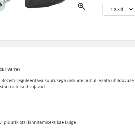
1
tükid
durivarre?
e Roces'i reguleeritava suurusega uiskude puhul. Vaata ühilduvuse
t sinu rulluisud vajavad.
vi piduriklotsi kinnitamiseks käe külge