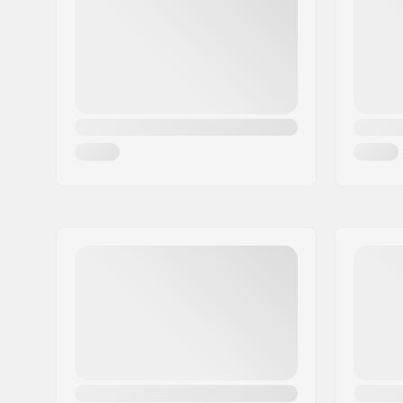
Linn:
Montebelluna
Riik:
Itaalia