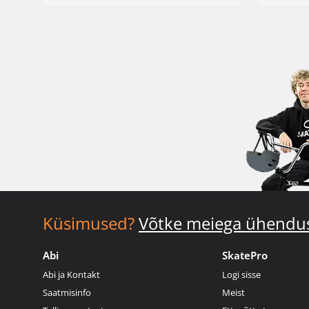
Küsimused?
Võtke meiega ühendu
Abi
SkatePro
Abi ja Kontakt
Logi sisse
Saatmisinfo
Meist