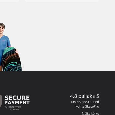
4.8 paljaks 5
134949 arvustused
kohta SkatePro
Näita kõike