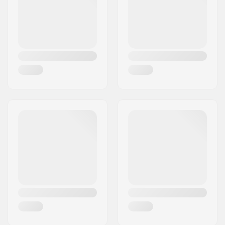
Riik:
Taani