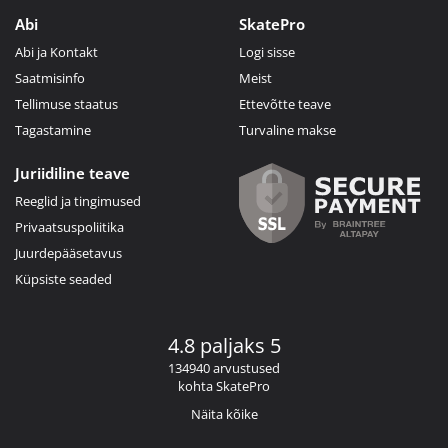
Abi
SkatePro
Abi ja Kontakt
Logi sisse
Saatmisinfo
Meist
Tellimuse staatus
Ettevõtte teave
Tagastamine
Turvaline makse
Juriidiline teave
Reeglid ja tingimused
Privaatsuspoliitika
Juurdepääsetavus
Küpsiste seaded
4.8 paljaks 5
134940 arvustused
kohta SkatePro
Näita kõike