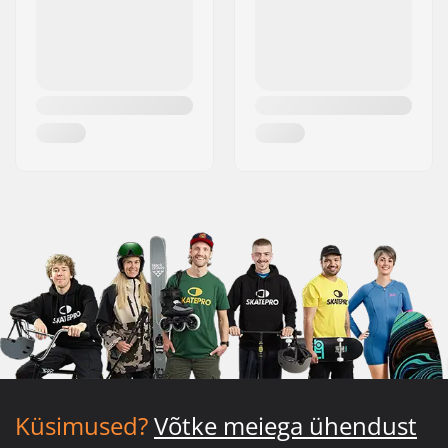
Küsimused?
Võtke meiega ühendust