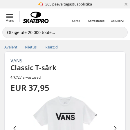
×
365 päeva tagastuspoliitika
4.8 paljaks 5
Menu
Konto
Salvestatud
Ostukorvi
Avaleht
Riietus
T-särgid
VANS
Classic T-särk
4,7
//
27 arvustused
EUR 37,95