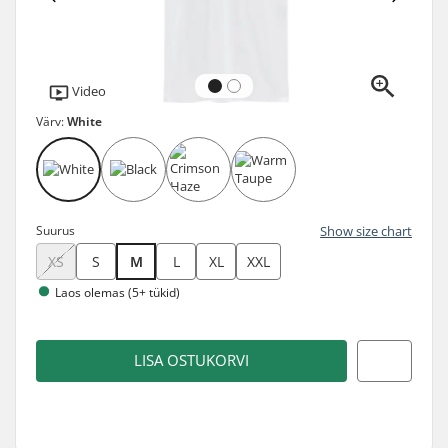
Video
Värv:
White
Suurus
Show size chart
XS
S
M
L
XL
XXL
Laos olemas (5+ tükid)
LISA OSTUKORVI