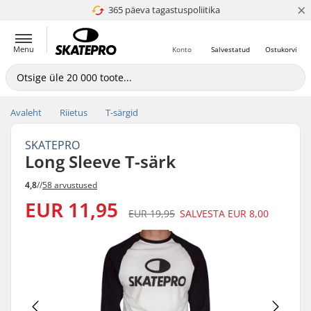
×
365 päeva tagastuspoliitika
4.8 paljaks 5
Menu
Konto
Salvestatud
Ostukorvi
Avaleht
Riietus
T-särgid
SKATEPRO
Long Sleeve T-särk
4,8
//
58 arvustused
EUR 11,95
EUR 19,95
SALVESTA
EUR 8,00