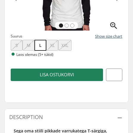
Suurus
Show size chart
S
M
L
XL
XXL
Laos olemas (5+ tükid)
LISA OSTUKORVI
DESCRIPTION
Sega oma stiili pikkade varrukatega T-särgiga,