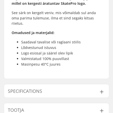
millel on kergesti äratuntav SkatePro logo.
See särk on kergelt veniv, mis võimaldab sul anda
oma parima tulemuse, ilma et sind segaks kitsas
riietus.
Omadused ja materjalid:
Saadaval tavalise või raglaani stiilis
Lõdvestunud istuvus
Logo esiosal ja säärel olev lipik
Valmistatud 100% puuvillast
Masinpesu 40°C juures
SPECIFICATIONS
Sobib:
Regular Fit
TOOTJA
Kael:
Crew Neck