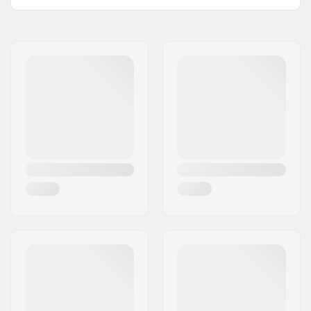
Varrukad:
Long Sleeve
Nimi:
Centrano ApS
Disain:
Breast Graphic
Aadress:
Omega 6
Materijal:
100% Cotton
Postiindeks:
8382
Sugu:
Men
Linn:
Hinnerup
Riik:
Taani