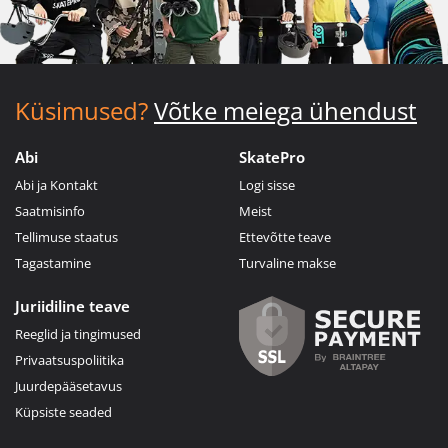
Küsimused?
Võtke meiega ühendust
Abi
SkatePro
Abi ja Kontakt
Logi sisse
Saatmisinfo
Meist
Tellimuse staatus
Ettevõtte teave
Tagastamine
Turvaline makse
Juriidiline teave
Reeglid ja tingimused
Privaatsuspoliitika
Juurdepääsetavus
Küpsiste seaded